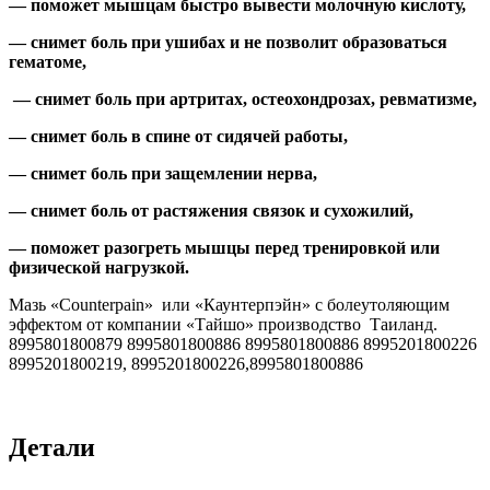
— поможет мышцам быстро вывести молочную кислоту,
— снимет боль при ушибах и не позволит образоваться
гематоме,
— снимет боль при артритах, остеохондрозах, ревматизме,
— снимет боль в спине от сидячей работы,
— снимет боль при защемлении нерва,
— снимет боль от растяжения связок и сухожилий,
— поможет разогреть мышцы перед тренировкой или
физической нагрузкой.
Мазь «Counterpain» или «Каунтерпэйн» с болеутоляющим
эффектом от компании «Тайшо» производство Таиланд.
8995801800879 8995801800886 8995801800886 8995201800226
8995201800219, 8995201800226,8995801800886
Детали