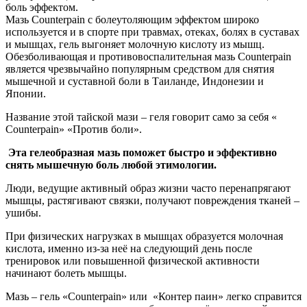
боль эффектом.
Мазь Counterpain с болеутоляющим эффектом широко
используется и в спорте при травмах, отеках, болях в суставах
и мышцах, гель выгоняет молочную кислоту из мышц.
Обезболивающая и противовоспалительная мазь Counterpain
является чрезвычайно популярным средством для снятия
мышечной и суставной боли в Таиланде, Индонезии и
Японии.
Название этой тайской мази – геля говорит само за себя «
Counterpain» «Против боли».
Эта гелеобразная мазь поможет быстро и эффективно
снять мышечную боль любой этимологии.
Люди, ведущие активный образ жизни часто перенапрягают
мышцы, растягивают связки, получают повреждения тканей –
ушибы.
При физических нагрузках в мышцах образуется молочная
кислота, именно из-за неё на следующий день после
тренировок или повышенной физической активности
начинают болеть мышцы.
Мазь – гель «Counterpain» или «Контер паин» легко справится