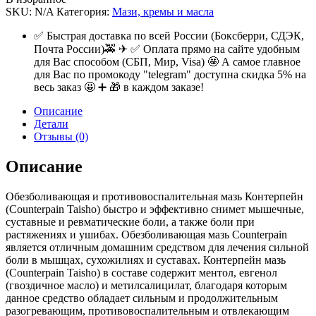
SKU:
N/A
Категория:
Мази, кремы и масла
✅ Быстрая доставка по всей России (Боксберри, СДЭК,
Почта России)🚕 ✈ ✅ Оплата прямо на сайте удобным
для Вас способом (СБП, Мир, Visa) 🤩 А самое главное
для Вас по промокоду "telegram" доступна скидка 5% на
весь заказ 🤩 ➕ 🎁 в каждом заказе!
Описание
Детали
Отзывы (0)
Описание
Обезболивающая и противовоспалительная мазь Контерпейн
(Counterpain Taisho) быстро и эффективно снимет мышечные,
суставные и ревматические боли, а также боли при
растяжениях и ушибах. Обезболивающая мазь Counterpain
является отличным домашним средством для лечения сильной
боли в мышцах, сухожилиях и суставах. Контерпейн мазь
(Counterpain Taisho) в составе содержит ментол, евгенол
(гвоздичное масло) и метилсалицилат, благодаря которым
данное средство обладает сильным и продолжительным
разогревающим, противовоспалительным и отвлекающим