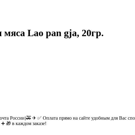
мяса Lao pan gja, 20гр.
очта России)🚕 ✈ ✅ Оплата прямо на сайте удобным для Вас спос
 ➕ 🎁 в каждом заказе!