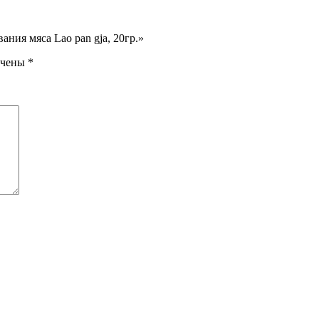
ания мяса Lao pan gja, 20гр.»
ечены
*