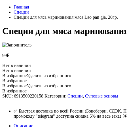
Главная
Специи
Специи для мяса маринования мяса Lao pan gja, 20гр.
Специи для мяса маринования 
99
₽
Нет в наличии
Нет в наличии
В избранное
Удалить из избранного
В избранное
В избранное
Удалить из избранного
В избранное
SKU:
6913500220158
Категории:
Специи
,
Суповые основы
✅ Быстрая доставка по всей России (Боксберри, СДЭК, П
промокоду "telegram" доступна скидка 5% на весь заказ 🤩
Описание