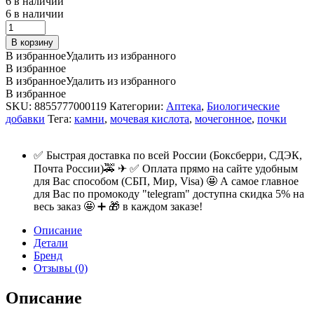
6 в наличии
6 в наличии
Фито-
капсулы
В корзину
урологические
В избранное
Удалить из избранного
Thanyaporn
В избранное
herbs
В избранное
Удалить из избранного
Compound
В избранное
Cat's
SKU:
8855777000119
Категории:
Аптека
,
Биологические
Whisker,
добавки
Тега:
камни
,
мочевая кислота
,
мочегонное
,
почки
100шт.
quantity
✅ Быстрая доставка по всей России (Боксберри, СДЭК,
Почта России)🚕 ✈ ✅ Оплата прямо на сайте удобным
для Вас способом (СБП, Мир, Visa) 🤩 А самое главное
для Вас по промокоду "telegram" доступна скидка 5% на
весь заказ 🤩 ➕ 🎁 в каждом заказе!
Описание
Детали
Бренд
Отзывы (0)
Описание