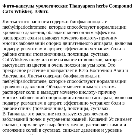
Фито-капсулы урологические Thanyaporn herbs Compound
Cat’s Whisker, 100шт.
Листья этого растения содержат биофлавоноиды и
methylripariochromene, которые способствуют нормализации
кровяного давления, обладают мочегонным эффектом-
растворяют соли и выводят мочевую кислоту- причину
многих заболеваний опорно-двигательного аппарата, включая
подагру, ревматизм и артрит, эффективно устраняет боли в
районе спины (позвоночника), поясницы, суставах.
Cat Whiskers получил свое название от волосков, которые
выступают из цветов и очень похожи на усы кота. Это
прекрасное растение произрастает в Юго-Восточной Азии и
Австралии. Листья содержат биофлавоноиды и
methylripariochromene, которые способствуют нормализации
кровяного давления. Обладает мочегонным эффектом-
растворяет соли и выводит мочевую кислоту- причину
многих заболеваний опорно-двигательного аппарата, включая
подагру, ревматизм и артрит, эффективно устраняет боли в
районе спины (позвоночника), поясницы, суставах.
В Таиланде это растение используется для лечения
заболеваний почек и устранения камней. Кошачий Ус снимает
спазмы, нормализует выработку желчи, растворяет камни и
отложение солей в суставах, снижает давление и уровень