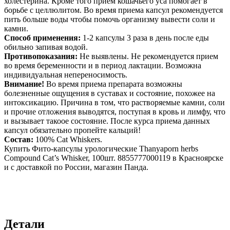
холестерина. Кроме того прием кошачьего уса помогает в
борьбе с целлюлитом. Во время приема капсул рекомендуется
пить больше воды чтобы помочь организму вывести соли и
камни.
Способ применения:
1-2 капсулы 3 раза в день после еды
обильно запивая водой.
Противопоказания:
Не выявлены. Не рекомендуется прием
во время беременности и в период лактации. Возможна
индивидуальная непереносимость.
Внимание!
Во время приема препарата возможны
болезненные ощущения в суставах и состояние, похожее на
интоксикацию. Причина в том, что растворяемые камни, соли
и прочие отложения выводятся, поступая в кровь и лимфу, что
и вызывает такоое состояние. После курса приема данных
капсул обязательно пропейте кальций!
Состав:
100% Cat Whiskers.
Купить Фито-капсулы урологические Thanyaporn herbs
Compound Cat’s Whisker, 100шт. 8855777000119 в Красноярске
и с доставкой по России, магазин Панда.
Детали