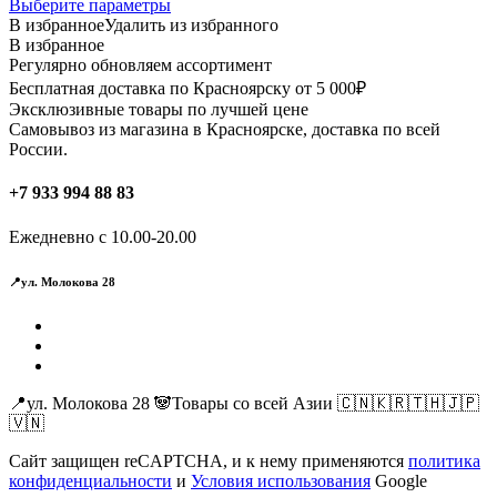
Этот
Выберите параметры
товар
В избранное
Удалить из избранного
имеет
В избранное
несколько
Регулярно обновляем ассортимент
вариаций.
Бесплатная доставка по Красноярску от 5 000₽
Опции
Эксклюзивные товары по лучшей цене
можно
Самовывоз из магазина в Красноярске, доставка по всей
выбрать
России.
на
странице
+7 933 994 88 83
товара.
Ежедневно с 10.00-20.00
📍ул. Молокова 28
📍ул. Молокова 28 🐼Товары со всей Азии 🇨🇳🇰🇷🇹🇭🇯🇵
🇻🇳
Сайт защищен reCAPTCHA, и к нему применяются
политика
конфиденциальности
и
Условия использования
Google