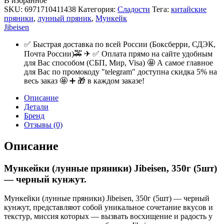
В избранное
SKU:
6971710411438
Категория:
Сладости
Тега:
китайские
пряники
,
лунный пряник
,
Мункейк
Jibeisen
✅ Быстрая доставка по всей России (Боксберри, СДЭК,
Почта России)🚕 ✈ ✅ Оплата прямо на сайте удобным
для Вас способом (СБП, Мир, Visa) 🤩 А самое главное
для Вас по промокоду "telegram" доступна скидка 5% на
весь заказ 🤩 ➕ 🎁 в каждом заказе!
Описание
Детали
Бренд
Отзывы (0)
Описание
Мункейки (лунные пряники) Jibeisen, 350г (5шт)
— черный кунжут.
Мункейки (лунные пряники) Jibeisen, 350г (5шт) — черный
кунжут, представляют собой уникальное сочетание вкусов и
текстур, миссия которых — вызвать восхищение и радость у