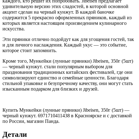
каждого, кто решит их попробовать. Jibeisen предлагает
удивительную версию этих сладостей, в которой основной
акцент сделан на черный кунжут. В каждой баночке
содержится 5 прекрасно оформленных пряников, каждый из
которых является настоящим произведением кулинарного
искусства.
Эти пряники отлично подойдут как для угощения гостей, так
и для личного наслаждения. Каждый укус — это событие,
которое стоит запомнить.
Кроме того, Мункейки (лунные пряники) Jibeisen, 350г (5шт)
— черный кунжут. стали популярным выбором для
празднования традиционных китайских фестивалей, где они
символизируют единство и семейные ценности. Благодаря
стильной упаковке и безупречному качеству, они могут стать
изысканным подарком для близких и друзей.
Купить Мункейки (лунные пряники) Jibeisen, 350г (5шт) —
черный кунжут. 6971710411438 в Красноярске и с доставкой
по России, магазин Панда.
Детали