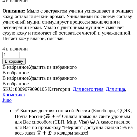
4 в наличии
Описание:
Мыло с экстрактом улитки успокаивает и очищает
кожу, оставляя легкий аромат. Уникальный по своему составу
улиточный муцин стимулирует процессы заживления и
регенерации кожи. Мыло с улиточным муцином смягчает
сухую кожу и помогает ей оставаться чистой и увлажненной.
Питает кожу влагой, смягчая.
4 в наличии
Мыло,
пилинг
В корзину
косметическое
В избранное
Удалить из избранного
с
В избранное
экстрактом
В избранное
Удалить из избранного
улитки
В избранное
/
SKU:
8809679090105
Категории:
Для всего тела
,
Для лица
,
Snail
Косметика
Peeling
Juno
Soap,
Juno,
✅ Быстрая доставка по всей России (Боксберри, СДЭК,
Ю.Корея,
Почта России)🚕 ✈ ✅ Оплата прямо на сайте удобным
150г.
для Вас способом (СБП, Мир, Visa) 🤩 А самое главное
quantity
для Вас по промокоду "telegram" доступна скидка 5% на
весь заказ 🤩 ➕ 🎁 в каждом заказе!