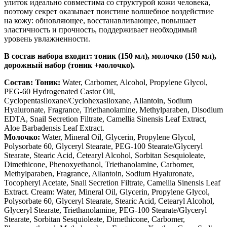
улиток идеально совместима со структурой кожи человека,
поэтому секрет оказывает поистине волшебное воздействие
на кожу: обновляющее, восстанавливающее, повышает
эластичность и прочность, поддерживает необходимый
уровень увлажненности.
В состав набора входит: тоник (150 мл), молочко (150 мл),
дорожный набор (тоник +молочко).
Состав: Тоник:
Water, Carbomer, Alcohol, Propylene Glycol,
PEG-60 Hydrogenated Castor Oil,
Cyclopentasiloxane/Cyclohexasiloxane, Allantoin, Sodium
Hyaluronate, Fragrance, Triethanolamine, Methylparaben, Disodium
EDTA, Snail Secretion Filtrate, Camellia Sinensis Leaf Extract,
Aloe Barbadensis Leaf Extract.
Молочко:
Water, Mineral Oil, Glycerin, Propylene Glycol,
Polysorbate 60, Glyceryl Stearate, PEG-100 Stearate/Glyceryl
Stearate, Stearic Acid, Cetearyl Alcohol, Sorbitan Sesquioleate,
Dimethicone, Phenoxyethanol, Triethanolamine, Carbomer,
Methylparaben, Fragrance, Allantoin, Sodium Hyaluronate,
Tocopheryl Acetate, Snail Secretion Filtrate, Camellia Sinensis Leaf
Extract. Cream: Water, Mineral Oil, Glycerin, Propylene Glycol,
Polysorbate 60, Glyceryl Stearate, Stearic Acid, Cetearyl Alcohol,
Glyceryl Stearate, Triethanolamine, PEG-100 Stearate/Glyceryl
Stearate, Sorbitan Sesquioleate, Dimethicone, Carbomer,