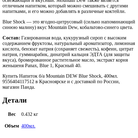
освежающий и вкусный. Mountain Dew также является
отличным напитком, который можно смешивать с другими
напитками, и его можно добавлять в различные коктейли.
Blue Shock — это ягодно-цитрусовый (сильно напоминающий
синюю малину) вкус Mountain Dew, кобальтово-синего цвета.
Состав:
Газированная вода, кукурузный сироп с высоким
содержанием фруктозы, натуральный ароматизатор, лимонная
кислота, бензоат натрия (сохраняет свежесть), кофеин, цитрат
натрия, гуммиарабик, динатрий кальция ЭДТА (для защиты
вкуса), бромированное растительное масло, экстракт корня
женьшеня Panax, Blue 1, Красный 40.
Купить Напиток б/а Mountain DEW Blue Shock, 400мл.
9556404117512 в Красноярске и с доставкой по России,
магазин Панда.
Детали
Вес
0.432 кг
Объем
400мл.