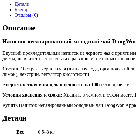
Детали
Бренд
Отзывы (0)
Описание
Напиток негазированный холодный чай DongWon A
Вкусный прохладительный напиток из черного чая с приятным
диеты, не влияет на уровень сахара в крови, не повысит кало
Состав:
Экстракт черного чая (питьевая вода, органический л
лимон), декстрин, регулятор кислотности.
Энергетическая и пищевая ценность на 100г:
0ккал, белки —
Условия хранения и сроки:
Хранить в тёмном и сухом месте, 1
Купить Напиток негазированный холодный чай DongWon Apple Ic
Детали
Вес
0.548 кг