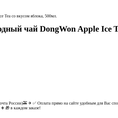
 Tea со вкусом яблока, 500мл.
ный чай DongWon Apple Ice Te
очта России)🚕 ✈ ✅ Оплата прямо на сайте удобным для Вас спос
 ➕ 🎁 в каждом заказе!