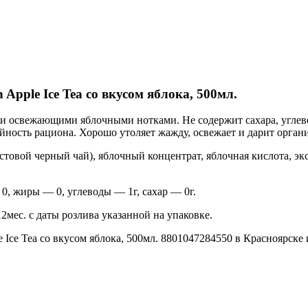
pple Ice Tea со вкусом яблока, 500мл.
и освежающими яблочными нотками. Не содержит сахара, углев
рийность рациона. Хорошо утоляет жажду, освежает и дарит орга
истовой черный чай), яблочный концентрат, яблочная кислота, э
 0, жиры — 0, углеводы — 1г, сахар — 0г.
2мес. с даты розлива указанной на упаковке.
e Tea со вкусом яблока, 500мл. 8801047284550 в Красноярске и