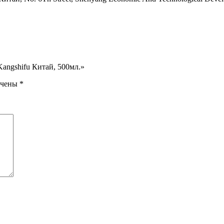
Kangshifu Китай, 500мл.»
ечены
*