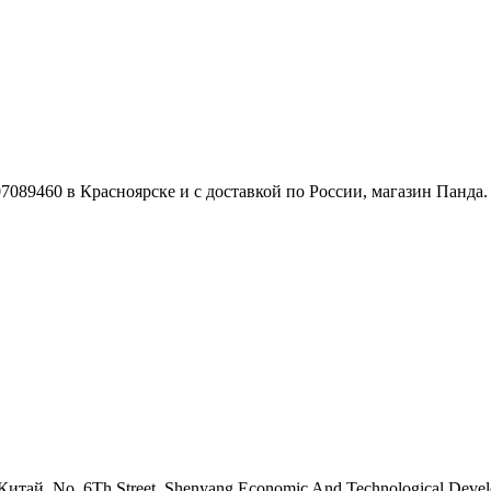
7089460 в Красноярске и с доставкой по России, магазин Панда.
итай, No. 6Th Street, Shenyang Economic And Technological Deve