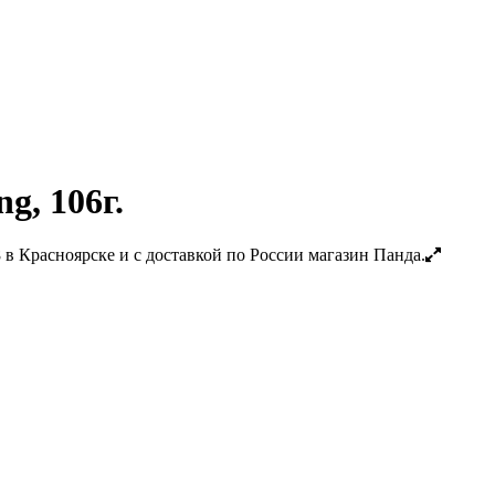
g, 106г.