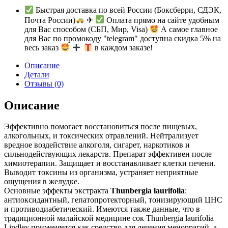
Быстрая доставка по всей России (Боксберри, СДЭК,
Почта России)
✈
Оплата прямо на сайте удобным
для Вас способом (СБП, Мир, Visa)
А самое главное
для Вас по промокоду "telegram" доступна скидка 5% на
весь заказ
в каждом заказе!
Описание
Детали
Отзывы (0)
Описание
Эффективно помогает восстановиться после пищевых,
алкогольных, и токсических отравлений. Нейтрализует
вредное воздействие алкоголя, сигарет, наркотиков и
сильнодействующих лекарств. Препарат эффективен после
химиотерапии. Защищает и восстанавливает клетки печени.
Выводит токсины из организма, устраняет неприятные
ощущения в желудке.
Основные эффекты экстракта
Thunbergia laurifolia
:
антиоксидантный, гепатопротекторный, тонизирующий ЦНС
и противодиабетический. Имеются также данные, что в
традиционной малайской медицине сок Thunbergia laurifolia
Lindley применяется как средство для лечения меноррагий, а