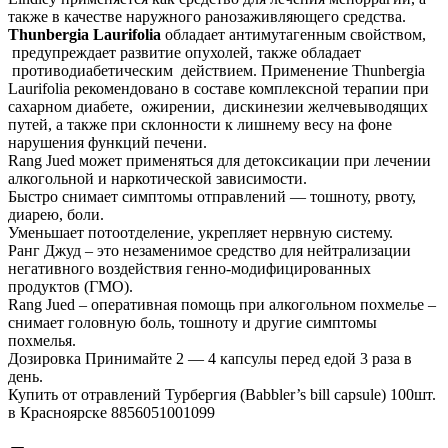
также в качестве наружного ранозаживляющего средства.
Thunbergia Laurifolia
обладает антимутагенным свойством,
предупреждает развитие опухолей, также обладает
противодиабетическим действием. Применение Thunbergia
Laurifolia рекомендовано в составе комплексной терапии при
сахарном диабете, ожирении, дискинезии желчевыводящих
путей, а также при склонности к лишнему весу на фоне
нарушения функций печени.
Rang Jued может применяться для детоксикации при лечении
алкогольной и наркотической зависимости.
Быстро снимает симптомы отправлений — тошноту, рвоту,
диарею, боли.
Уменьшает потоотделение, укрепляет нервную систему.
Ранг Джуд – это незаменимое средство для нейтрализации
негативного воздействия генно-модифицированных
продуктов (ГМО).
Rang Jued – оперативная помощь при алкогольном похмелье –
снимает головную боль, тошноту и другие симптомы
похмелья.
Дозировка Принимайте 2 — 4 капсулы перед едой 3 раза в
день.
Купить от отравлений Турбергия (Babbler’s bill capsule) 100шт.
в Красноярске 8856051001099