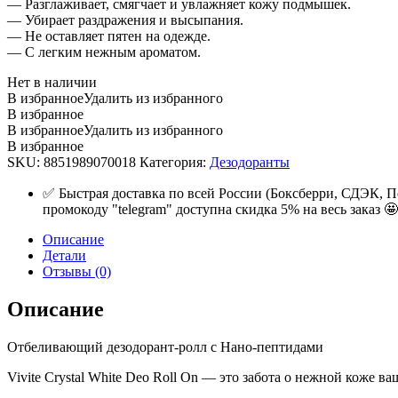
— Разглаживает, смягчает и увлажняет кожу подмышек.
— Убирает раздражения и высыпания.
— Не оставляет пятен на одежде.
— С легким нежным ароматом.
Нет в наличии
В избранное
Удалить из избранного
В избранное
В избранное
Удалить из избранного
В избранное
SKU:
8851989070018
Категория:
Дезодоранты
✅ Быстрая доставка по всей России (Боксберри, СДЭК, П
промокоду "telegram" доступна скидка 5% на весь заказ 🤩
Описание
Детали
Отзывы (0)
Описание
Отбеливающий дезодорант-ролл с Нано-пептидами
Vivite Crystal White Deo Roll On — это забота о нежной коже