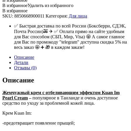
В избранное
В избранное
Удалить из избранного
В избранное
SKU:
8850668900011
Категория:
Для лица
✅ Быстрая доставка по всей России (Боксберри, СДЭК,
Почта России)🚕 ✈ ✅ Оплата прямо на сайте удобным
для Вас способом (СБП, Мир, Visa) 🤩 А самое главное
для Вас по промокоду "telegram" доступна скидка 5% на
весь заказ 🤩 ➕ 🎁 в каждом заказе!
Описание
Детали
Отзывы (0)
Описание
Жемчужный крем с отбеливающим эффектом Kuan Im
Pearl Cream
–
популярное в Таиланде и очень доступное
средство по уходу за проблемной кожей лица.
Крем Kuan Im:
-предотвращает появление прыщей;