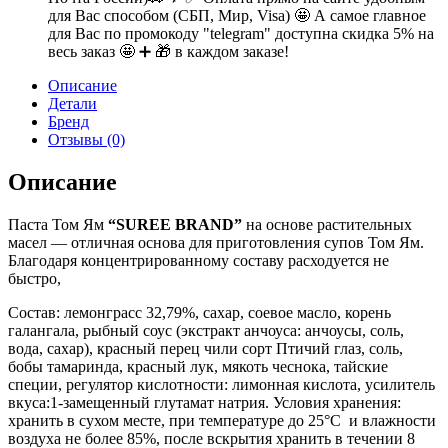
для Вас способом (СБП, Мир, Visa) 🤩 А самое главное
для Вас по промокоду "telegram" доступна скидка 5% на
весь заказ 🤩 ➕ 🎁 в каждом заказе!
Описание
Детали
Бренд
Отзывы (0)
Описание
Паста Том Ям
“SUREE BRAND”
на основе растительных
масел — отличная основа для приготовления супов Том Ям.
Благодаря концентрированному составу расходуется не
быстро,
Состав: лемонграсс 32,79%, сахар, соевое масло, корень
галангала, рыбный соус (экстракт анчоуса: анчоусы, соль,
вода, сахар), красный перец чили сорт Птичий глаз, соль,
бобы тамаринда, красный лук, мякоть чеснока, тайские
специи, регулятор кислотности: лимонная кислота, усилитель
вкуса:1-замещенный глутамат натрия. Условия хранения:
хранить в сухом месте, при температуре до 25
°
C и влажности
воздуха не более 85%, после вскрытия хранить в течении 8