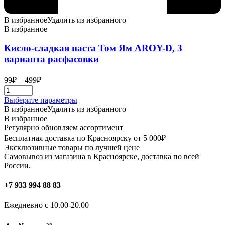
В избранное
Удалить из избранного
В избранное
Кисло-сладкая паста Том Ям AROY-D, 3
варианта расфасовки
Диапазон
99
₽
–
499
₽
цен:
99₽
Этот
Выберите параметры
–
товар
В избранное
Удалить из избранного
499₽
имеет
В избранное
несколько
Регулярно обновляем ассортимент
вариаций.
Бесплатная доставка по Красноярску от 5 000₽
Опции
Эксклюзивные товары по лучшей цене
можно
Самовывоз из магазина в Красноярске, доставка по всей
выбрать
России.
на
странице
+7 933 994 88 83
товара.
Ежедневно с 10.00-20.00