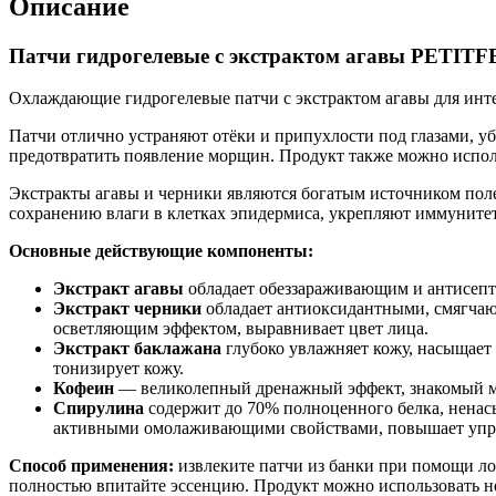
Описание
Патчи гидрогелевые с экстрактом агавы PETITFE
Охлаждающие гидрогелевые патчи с экстрактом агавы
для инт
Патчи отлично устраняют отёки и припухлости под глазами, у
предотвратить появление морщин. Продукт также можно исполь
Экстракты агавы и черники являются богатым источником пол
сохранению влаги в клетках эпидермиса, укрепляют иммуните
Основные
действующие
компоненты
:
Экстракт агавы
обладает обеззараживающим и антисепти
Экстракт черники
обладает антиоксидантными, смягчаю
осветляющим эффектом, выравнивает цвет лица.
Экстракт баклажана
глубоко увлажняет кожу, насыщает
тонизирует кожу.
Кофеин
— великолепный дренажный эффект, знакомый мно
Спирулина
содержит до 70% полноценного белка, нена
активными омолаживающими свойствами, повышает упруг
Способ применения:
извлеките патчи из банки при помощи л
полностью впитайте эссенцию. Продукт можно использовать не т