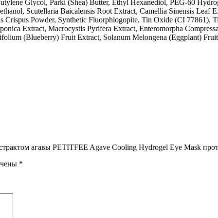
tylene Glycol, Parki (Shea) Butter, Ethyl Hexanediol, PEG-60 Hydroge
thanol, Scutellaria Baicalensis Root Extract, Camellia Sinensis Leaf E
us Crispus Powder, Synthetic Fluorphlogopite, Tin Oxide (CI 77861), T
nica Extract, Macrocystis Pyrifera Extract, Enteromorpha Compressa E
ifolium (Blueberry) Fruit Extract, Solanum Melongena (Eggplant) Fruit
кстрактом агавы PETITFEE Agave Cooling Hydrogel Eye Mask про
ечены
*