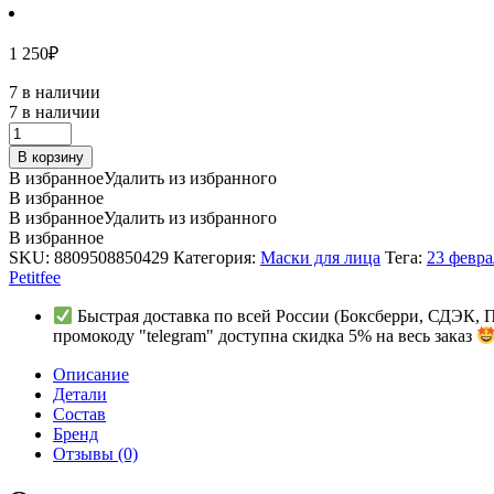
1 250
₽
7 в наличии
7 в наличии
Патчи
гидрогелевые
В корзину
с
В избранное
Удалить из избранного
экстрактом
В избранное
агавы
В избранное
Удалить из избранного
PETITFEE
В избранное
Agave
SKU:
8809508850429
Категория:
Маски для лица
Тега:
23 февра
Cooling
Petitfee
Hydrogel
Eye
Быстрая доставка по всей России (Боксберри, СДЭК, 
Mask
промокоду "telegram" доступна скидка 5% на весь заказ
противоотёчные,
Ю.Корея
Описание
60
Детали
шт.
Состав
quantity
Бренд
Отзывы (0)