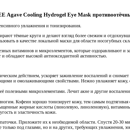
E Agave Cooling Hydrogel Eye Mask противоотёчны
енсивного увлажнения и тонизирования.
бирают тёмные круги и делают взгляд более свежим и отдохнув
зовать в качестве локальной маски для области носогубных скла
езных витаминов и микроэлементов, которые оздоравливают и з
т и обладают высокой антиоксидантной активностью.
ческим действием, ускоряет заживление воспалений и снимает 
щими и омолаживающими свойствами. Нежно увлажняет кожу, сни
 её полезными микроэлементами. Лечит акне и другие воспалени
гим. Кофеин хорошо тонизирует кожу, тем самым подтягивая её
сыщенные жирные кислоты (линолевую, линоленовую), витамины
ость и эластичность кожи.
опаточки. Приложите их к необходимой области. Спустя 20-30
олько под глазами, но и на других, требующих увлажнения, зона