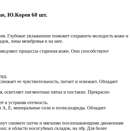
е, Ю.Корея 60 шт.
шим. Глубокое увлажнение поможет сохранить молодость кожи и
док, зоны межбровья и на шее.
амедляют процессы старения кожи. Они способствуют
зуд.
жает ее чувствительность, питает и освежает. Обладает
я, осветляет пигментные пятна и постакне. Прекрасно
 и устраняя отечность.
 А, Е, минеральные соли и полисахариды. Обладает
 минут снимите патчи и мягкими похлопывающими движениям
х: в области носогубных складок, на лбу. Для более