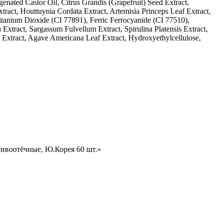
nated Castor Oil, Citrus Grandis (Grapefruit) Seed Extract,
xtract, Houttuynia Cordata Extract, Artemisia Princeps Leaf Extract,
itanium Dioxide (CI 77891), Ferric Ferrocyanide (CI 77510),
xtract, Sargassum Fulvellum Extract, Spirulina Platensis Extract,
 Extract, Agave Americana Leaf Extract, Hydroxyethylcellulose,
тивоотёчные, Ю.Корея 60 шт.»