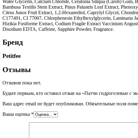
Water Glycerin, Calcium Chloride, Ceratonia Siliqua (Carob) Gum, Bu
Bambusa Textilis Stem Extract, Pinus Palustris Leaf Extract, Phenoxye
Citrus Junos Fruit Extract, 1,2-Hexanediol, Caprylyl Glycol, Chondr
C177491, CI 77007, Chlorphenesin Ethylhexylglycerin, Laminaria Japo
Hizikia Fusiforme Extract, Codium Fragile Extract Vaccinium Angust
Disodium EDTA, Caffeine, Sapphire Powder, Fragrance.
Бренд
Petitfee
Отзывы
Отзывов пока нет.
Будьте первым, кто оставил отзыв на «Патчи гидрогелевые с э
Ваш адрес email не будет опубликован.
Обязательные поля пом
Ваша оценка
*