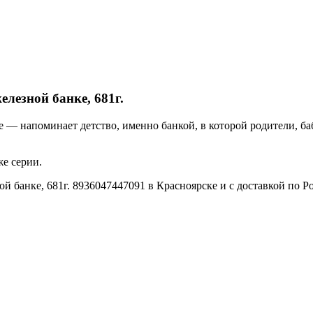
лезной банке, 681г.
е — напоминает детство, именно банкой, в которой родители, б
же серии.
й банке, 681г. 8936047447091 в Красноярске и с доставкой по Р