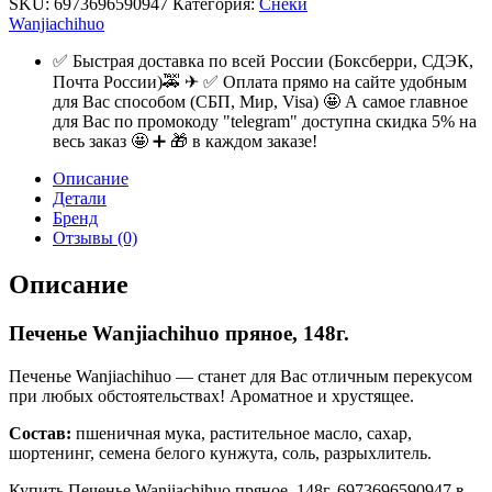
SKU:
6973696590947
Категория:
Снеки
Wanjiachihuo
✅ Быстрая доставка по всей России (Боксберри, СДЭК,
Почта России)🚕 ✈ ✅ Оплата прямо на сайте удобным
для Вас способом (СБП, Мир, Visa) 🤩 А самое главное
для Вас по промокоду "telegram" доступна скидка 5% на
весь заказ 🤩 ➕ 🎁 в каждом заказе!
Описание
Детали
Бренд
Отзывы (0)
Описание
Печенье Wanjiachihuo пряное, 148г.
Печенье Wanjiachihuo — станет для Вас отличным перекусом
при любых обстоятельствах! Ароматное и хрустящее.
Состав:
пшеничная мука, растительное масло, сахар,
шортенинг, семена белого кунжута, соль, разрыхлитель.
Купить Печенье Wanjiachihuo пряное, 148г. 6973696590947 в