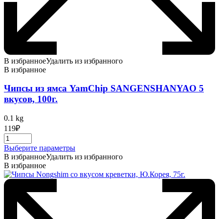
В избранное
Удалить из избранного
В избранное
Чипсы из ямса YamChip SANGENSHANYAO 5
вкусов, 100г.
0.1 kg
119
₽
Этот
Выберите параметры
товар
В избранное
Удалить из избранного
имеет
В избранное
несколько
вариаций.
Опции
можно
выбрать
на