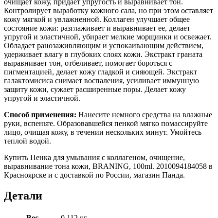
очищает кожу, придает упругость и выравнивает тон.
Контролирует выработку кожного сала, но при этом оставляет
кожу мягкой и увлажненной. Коллаген улучшает общее
состояние кожи: разглаживает и выравнивает ее, делает
упругой и эластичной, убирает мелкие морщинки и освежает.
Обладает ранозаживляющим и успокаивающим действием,
удерживает влагу в глубоких слоях кожи. Экстракт граната
выравнивает тон, отбеливает, помогает бороться с
пигментацией, делает кожу гладкой и сияющей. Экстракт
галактомисиса снимает воспаления, усиливает иммунную
защиту кожи, сужает расширенные поры. Делает кожу
упругой и эластичной.
Способ применения:
Нанесите немного средства на влажные
руки, вспеньте. Образовавшейся пенкой мягко помассируйте
лицо, очищая кожу, в течении нескольких минут. Умойтесь
теплой водой.
Купить Пенка для умывания с коллагеном, очищение,
выравнивание тона кожи, BRANING, 100ml. 2010094184058 в
Красноярске и с доставкой по России, магазин Панда.
Детали
Вес
0.112 кг