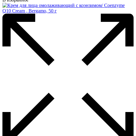
несколько
вариаций.
Опции
можно
выбрать
на
странице
товара.