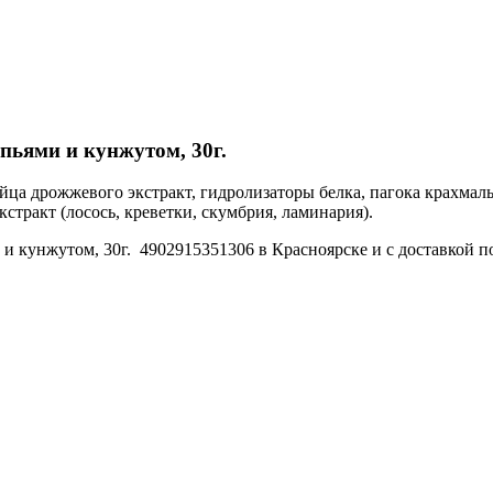
опьями и кунжутом, 30г.
, яйца дрожжевого экстракт, гидролизаторы белка, пагока крахмал
тракт (лосось, креветки, скумбрия, ламинария).
 и кунжутом, 30г. 4902915351306 в Красноярске и с доставкой п