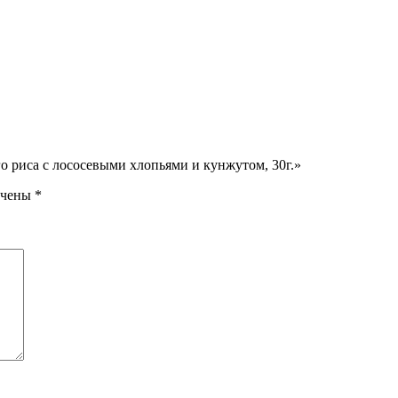
го риса с лососевыми хлопьями и кунжутом, 30г.»
ечены
*