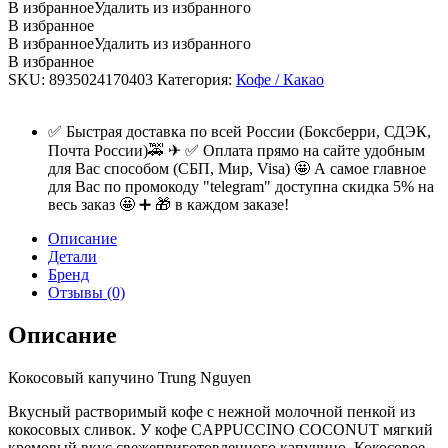
3в1
В избранное
Удалить из избранного
Капучино
В избранное
Кокос
В избранное
Удалить из избранного
Legend
В избранное
TRUNG
SKU:
8935024170403
Категория:
Кофе / Какао
NGUYEN
G7,
216г.
✅ Быстрая доставка по всей России (Боксберри, СДЭК,
-
Почта России)🚕 ✈ ✅ Оплата прямо на сайте удобным
12шт.
для Вас способом (СБП, Мир, Visa) 🤩 А самое главное
quantity
для Вас по промокоду "telegram" доступна скидка 5% на
весь заказ 🤩 ➕ 🎁 в каждом заказе!
Описание
Детали
Бренд
Отзывы (0)
Описание
Кокосовый капучино Trung Nguyen
Вкусный растворимый кофе с нежной молочной пенкой из
кокосовых сливок. У кофе CAPPUCCINO COCONUT мягкий
кремовый вкус свежеприготовленного капучино. Кокосовое