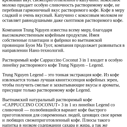
молоко придает особую сливочность растворимому кофе, не
перебивая гармоничный вкус растворимого кофе. Кофе в меру
сладкий и очень вкусный. Капучино с кокосовым молоком не
оставляет равнодушными даже скептиков растворимого кофе.
Компания Trung Nguyen известна всему миру, благодаря
высококачественным кофейным продуктам. Имея
собственные плантации и фабрики во вьетнамской
провинции Буон Ма Туот, компания продолжает развиваться в
направлении Нано-технологий.
Растворимый кофе Cappuccino Coconut 3 in 1 входит в особую
линейку растворимого кофе Trung Nguyen – Legend.
Trung Nguyen Legend – это тонкая экстракция кофе. Из кофе
извлекается только лучшая квинтэссенция кофейных зерен,
чтобы получить смелые и захватывающие вкусы и ароматы,
присущие только растворимому кофе Legend.
Вьетнамский натуральный растворимый кофе
«CAPPUCCINO COCONUT» 3 in 1 из линейки Legend со
сливочной — полюбившийся вариант кофе быстрого
приготовления для современных людей, ценящих свое время
и любящих свежеприготовленный кофе. Плюсы такого
напитка в низком содержании сахара и жира, а так же