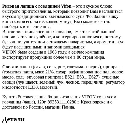
Рисовая лапша с говядиной Vifon
– это вкусное блюдо
быстрого приготовления, который позволит Вам насладиться
вкусом традиционного вьетнамского супа Фо. Залив чашку
кипятком всего на несколько минут, Вы сможете сытно
пообедать в течение дня.
В отличие от аналогичных товаров, вместе с этой лапшой
поставляется не сушёное, а консервированное мясо, поэтому
бульон получится по-настоящему наваристым, а аромат и вкус
будут насыщенными и запоминающимися.
VIFON была создана в 1963 году, а сейчас компания
экспортирует продукцию более чем в 80 стран мира.
Состав:
лапша (сахар, соль, рис, глютамат натрия), приправа
(томатная паста, мясо 21%, сахар, рафинированное пальмовое
масло, соль, вкусовая приправа Е621, Е631, Е627), сушеные
овощи (лук шалот, зеленый лук, чеснок, перец чили, регулятор
кислотности Е330, молотый.
Купить Рисовая лапша б/приготовления VIFON со вкусом
говядины (чаша), 120г. 8935311110280 в Красноярске и с
доставкой по России, магазин Панда.
Детали