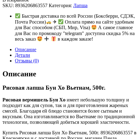
SKU:
8936206863557
Категория:
Лапша
Быстрая доставка по всей России (Боксберри, СДЭК,
Почта России)
✈
Оплата прямо на сайте удобным
для Вас способом (СБП, Мир, Visa)
А самое главное
для Вас по промокоду "telegram" доступна скидка 5% на
весь заказ
в каждом заказе!
Описание
Детали
Отзывы (0)
Описание
Рисовая лапша Бун Хо Вьетнам, 500г.
Рисовая вермишель Бун Хо
имеет небольшую толщину и
подходит как для супов, так и для приготовления жареных
смесей. Благодаря ей блюдо становится более сытным и
вкусным. Она изготавливается во Вьетнаме по традиционной
технологии, позволяющей добиться хорошей эластичности.
Купить Рисовая лапша Бун Хо Вьетнам, 500г. 8936206863557 в
Красноярске и с доставкой по России, магазин Панда.