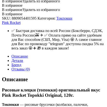
В избранное
Удалить из избранного
В избранное
В избранное
Удалить из избранного
В избранное
SKU:
8809054401595
Категория:
Токпокки
Pink Rocket
✅ Быстрая доставка по всей России (Боксберри, СДЭК,
Почта России)🚕 ✈ ✅ Оплата прямо на сайте удобным
для Вас способом (СБП, Мир, Visa) 🤩 А самое главное
для Вас по промокоду "telegram" доступна скидка 5% на
весь заказ 🤩 ➕ 🎁 в каждом заказе!
Описание
Детали
Бренд
Отзывы (0)
Описание
Рисовые клецки (топокки) оригинальный вкус
Pink Rocket Topokki Original, 120г.
Токпокки
— рисовые брусочки (колбаски, палочки,