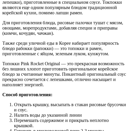
лепешки), приготовленные в специальном соусе. Токпокки
являются еще одним популярным блюдом традиционной
корейской кухни, помимо лапши рамен.
Для приготовления блюда, рисовые палочки тушат с мясом,
овощами, морепродуктами, добавляя специи и приправы
(кимчи, кочудян, чачжан).
Также среди уличной еды в Корее набирает популярность
блюдо рабокки (рапокки) — это топокки и рамен,
приготовленные с яйцом, зеленым луком, кунжутом.
Топокки Pink Rocket Original — это прекрасная возможность
без лишних хлопот приготовить оригинальное корейское
блюдо за считанные минуты. Пикантный оригинальный соус
прекрасно сочетается с лепешками, отлично насыщает и
наполняет энергией.
Способ приготовления:
Открыть крышку, высыпать в стакан рисовые брусочки
и соус.
Налить воды до указанной линии
Перемешать содержимое и прикрыть неплотно
крышкой.
Готовить в микроволновой печи 2-3 минуты.