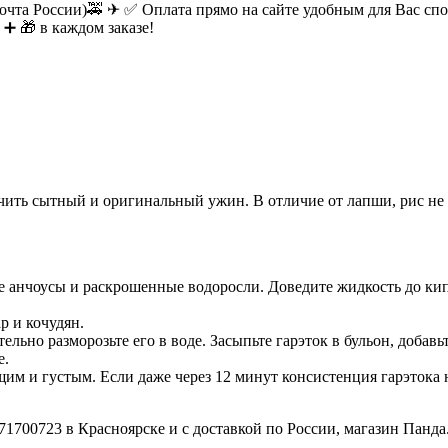
очта России)🚕 ✈ ✅ Оплата прямо на сайте удобным для Вас спос
 ➕ 🎁 в каждом заказе!
чить сытный и оригинальный ужин. В отличие от лапши, рис не 
се анчоусы и раскрошенные водоросли. Доведите жидкость до ки
р и кочудян.
льно разморозьте его в воде. Засыпьте гарэток в бульон, добавь
е.
тящим и густым. Если даже через 12 минут консистенция гарэтока
71700723 в Красноярске и с доставкой по России, магазин Панда