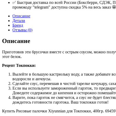
✅ Быстрая доставка по всей России (Боксберри, СДЭК, П
промокоду "telegram" доступна скидка 5% на весь заказ 🤩
Описание
Детали
Бренд
Отзывы (0)
Описание
Приготовив эти брусочки вместе с острым соусом, можно полу
этот белок.
Рецепт Токпокки:
Вылейте в большую кастрюльку воду, а также добавьте в
водоросли и анчоусы.
Сделайте соус, перемешав в чистой тарелке кочукару, саха
Если вы используете замороженный гарэток, то предварите
Доведите содержимое до кипения и осторожно помешайт
Варите, пока гарэток не смягчится, а соус не будет блес
дождитесь готовности гарэтока. Ваш токпокки готов!
Купить Рисовые палочки Xiyunnian для Токпокки, 400гр. 69459