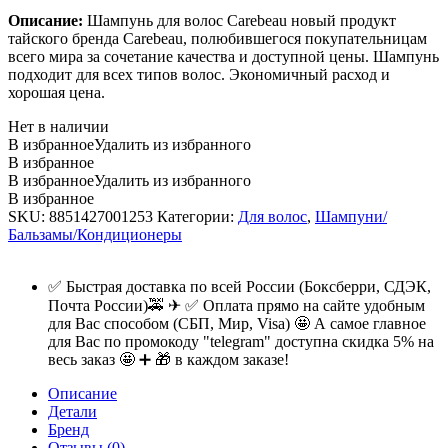
Описание:
Шампунь для волос Carebeau новый продукт
тайского бренда Carebeau, полюбившегося покупательницам
всего мира за сочетание качества и доступной цены. Шампунь
подходит для всех типов волос. Экономичный расход и
хорошая цена.
Нет в наличии
В избранное
Удалить из избранного
В избранное
В избранное
Удалить из избранного
В избранное
SKU:
8851427001253
Категории:
Для волос
,
Шампуни/
Бальзамы/Кондиционеры
✅ Быстрая доставка по всей России (Боксберри, СДЭК,
Почта России)🚕 ✈ ✅ Оплата прямо на сайте удобным
для Вас способом (СБП, Мир, Visa) 🤩 А самое главное
для Вас по промокоду "telegram" доступна скидка 5% на
весь заказ 🤩 ➕ 🎁 в каждом заказе!
Описание
Детали
Бренд
Отзывы (0)