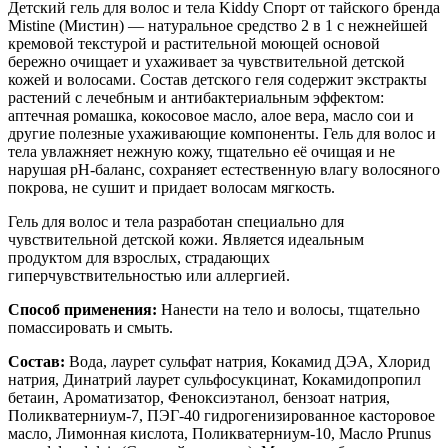
Детский гель для волос и тела Kiddy Спорт от тайского бренда
Mistine (Мистин) — натуральное средство 2 в 1 с нежнейшей
кремовой текстурой и растительной моющей основой
бережно очищает и ухаживает за чувствительной детской
кожей и волосами. Состав детского геля содержит экстракты
растений с лечебным и антибактериальным эффектом:
аптечная ромашка, кокосовое масло, алое вера, масло сои и
другие полезные ухаживающие компоненты. Гель для волос и
тела увлажняет нежную кожу, тщательно её очищая и не
нарушая рH-баланс, сохраняет естественную влагу волосяного
покрова, не сушит и придает волосам мягкость.
Гель для волос и тела разработан специально для
чувствительной детской кожи. Является идеальным
продуктом для взрослых, страдающих
гиперчувствительностью или аллергией.
Способ применения:
Нанести на тело и волосы, тщательно
помассировать и смыть.
Состав:
Вода, лаурет сульфат натрия, Кокамид ДЭА, Хлорид
натрия, Динатрий лаурет сульфосукцинат, Кокамидопропил
бетаин, Ароматизатор, Феноксиэтанол, бензоат натрия,
Поликватерниум-7, ПЭГ-40 гидрогенизированное касторовое
масло, Лимонная кислота, Поликватерниум-10, Масло Prunus