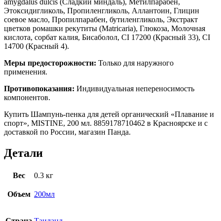
amygdalus dulcis (Сладкий миндаль), Метилпарабен,
Этоксидигликоль, Пропиленгликоль, Аллантоин, Глицин
соевое масло, Пропилпарабен, бутиленгликоль, Экстракт
цветков ромашки рекутиты (Matricaria), Глюкоза, Молочная
кислота, сорбат калия, Бисаболол, CI 17200 (Красный 33), CI
14700 (Красный 4).
Меры предосторожности:
Только для наружного
применения.
Противопоказания:
Индивидуальная непереносимость
компонентов.
Купить Шампунь-пенка для детей органический «Плавание и
спорт», MISTINE, 200 мл. 8859178710462 в Красноярске и с
доставкой по России, магазин Панда.
Детали
Вес
0.3 кг
Объем
200мл
Страна
Таиланд