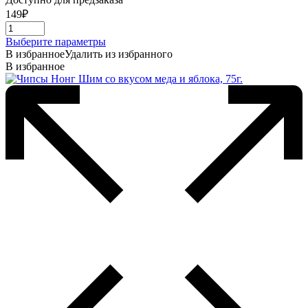
149
₽
Этот
Выберите параметры
товар
В избранное
Удалить из избранного
имеет
В избранное
несколько
вариаций.
Опции
можно
выбрать
на
странице
товара.