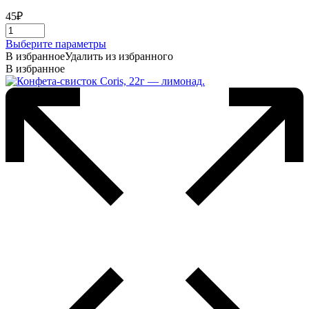
45
₽
Этот
Выберите параметры
товар
В избранное
Удалить из избранного
имеет
В избранное
несколько
вариаций.
Опции
можно
выбрать
на
странице
товара.