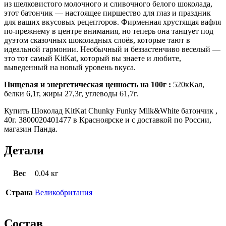
из шелковистого молочного и сливочного белого шоколада,
этот батончик — настоящее пиршество для глаз и праздник
для ваших вкусовых рецепторов. Фирменная хрустящая вафля
по-прежнему в центре внимания, но теперь она танцует под
дуэтом сказочных шоколадных слоёв, которые тают в
идеальной гармонии. Необычный и беззастенчиво веселый —
это тот самый KitKat, который вы знаете и любите,
выведенный на новый уровень вкуса.
Пищевая и энергетическая ценность на 100г :
520кКал,
белки 6,1г, жиры 27,3г, углеводы 61,7г.
Купить Шоколад KitKat Chunky Funky Milk&White батончик ,
40г. 3800020401477 в Красноярске и с доставкой по России,
магазин Панда.
Детали
Вес
0.04 кг
Страна
Великобритания
Состав