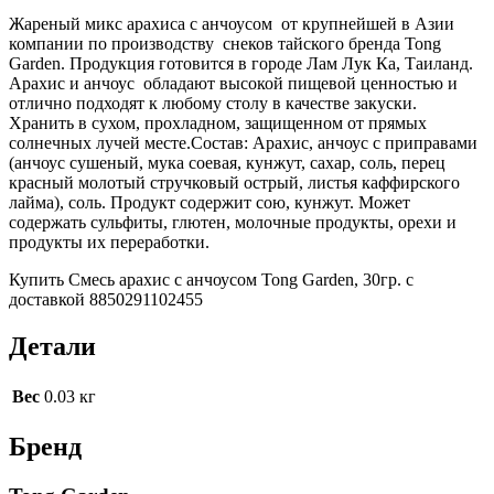
Жареный микс арахиса с анчоусом от крупнейшей в Азии
компании по производству снеков тайского бренда Tong
Garden. Продукция готовится в городе Лам Лук Ка, Таиланд.
Арахис и анчоус обладают высокой пищевой ценностью и
отлично подходят к любому столу в качестве закуски.
Хранить в сухом, прохладном, защищенном от прямых
солнечных лучей месте.Состав
:
Арахис, анчоус с приправами
(анчоус сушеный, мука соевая, кунжут, сахар, соль, перец
красный молотый стручковый острый, листья каффирского
лайма), соль. Продукт содержит сою, кунжут. Может
содержать сульфиты, глютен, молочные продукты, орехи и
продукты их переработки.
Купить Смесь арахис с анчоусом Tong Garden, 30гр. с
доставкой 8850291102455
Детали
Вес
0.03 кг
Бренд