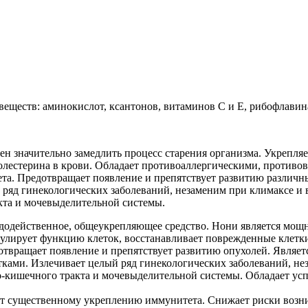
ществ: аминокислот, ксантонов, витаминов С и Е, рибофлавина, 
н значительно замедлить процесс старения организма. Укрепля
холестерина в крови. Обладает противоаллергическими, проти
та. Предотвращает появление и препятствует развитию различн
ряд гинекологических заболеваний, незаменим при климаксе и 
кта и мочевыделительной системы.
к чудодейственное, общеукрепляющее средство. Нони является мо
гулирует функцию клеток, восстанавливает поврежденные клетки
твращает появление и препятствует развитию опухолей. Являет
тками. Излечивает целый ряд гинекологических заболеваний, не
о-кишечного тракта и мочевыделительной системы. Обладает у
ет существенному укреплению иммунитета. Снижает риски возни