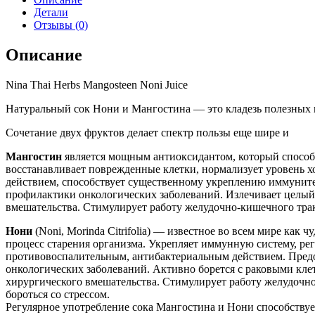
Детали
Отзывы (0)
Описание
Nina Thai Herbs Mangosteen Noni Juice
Натуральный сок Нони и Мангостина — это кладезь полезных ве
Сочетание двух фруктов делает спектр пользы еще шире и
Мангостин
является мощным антиоксидантом, который способе
восстанавливает поврежденные клетки, нормализует уровень 
действием, способствует существенному укреплению иммуните
профилактики онкологических заболеваний. Излечивает целый 
вмешательства. Стимулирует работу желудочно-кишечного тра
Нони
(Noni, Morinda Citrifolia) — известное во всем мире ка
процесс старения организма. Укрепляет иммунную систему, ре
противовоспалительным, антибактериальным действием. Предо
онкологических заболеваний. Активно борется с раковыми кле
хирургического вмешательства. Стимулирует работу желудочн
бороться со стрессом.
Регулярное употребление сока Мангостина и Нони способству