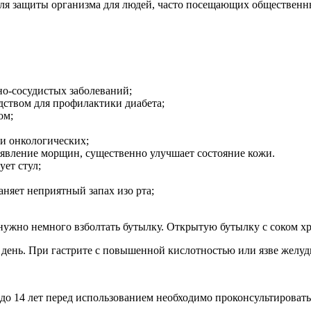
для защиты организма для людей, часто посещающих общественн
но-сосудистых заболеваний;
дством для профилактики диабета;
ом;
и онкологических;
оявление морщин, существенно улучшает состояние кожи.
ет стул;
аняет неприятный запах изо рта;
нужно немного взболтать бутылку. Открытую бутылку с соком хр
 день. При гастрите с повышенной кислотностью или язве желудк
 14 лет перед использованием необходимо проконсультироватьс