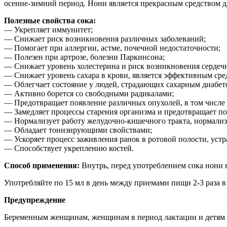
осенне-зимний период. Нони является прекрасным средством 
Полезные свойства сока:
— Укрепляет иммунитет;
— Cнижает риск возникновения различных заболеваний;
— Помогает при аллергии, астме, почечной недостаточности;
— Полезен при артрозе, болезни Паркинсона;
— Cнижает уровень холестерина и риск возникновения сердеч
— Снижает уровень сахара в крови, является эффективным сре
— Облегчает состояние у людей, страдающих сахарным диабет
— Активно борется со свободными радикалами;
— Предотвращает появление различных опухолей, в том числе 
— Замедляет процессы старения организма и предотвращает п
— Нормализует работу желудочно-кишечного тракта, нормализу
— Обладает тонизирующими свойствами;
— Ускоряет процесс заживления ранок в ротовой полости, устр
— Способствует укреплению костей.
Способ применения:
Внутрь, перед употреблением сока нони 
Употребляйте по 15 мл в день между приемами пищи 2-3 раза в
Предупреждение
Беременным женщинам, женщинам в период лактации и детям до