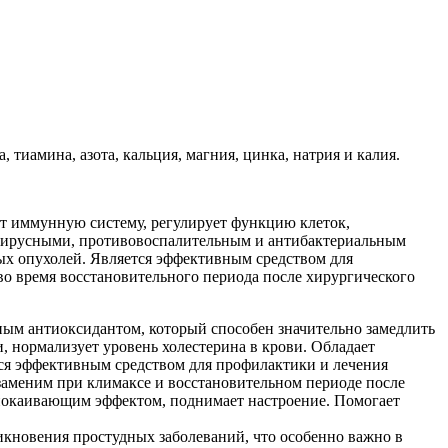
тиамина, азота, кальция, магния, цинка, натрия и калия.
ет иммунную систему, регулирует функцию клеток,
вовирусными, противовоспалительным и антибактериальным
ых опухолей. Является эффективным средством для
во время восстановительного периода после хирургического
щным антиоксидантом, который способен значительно замедлить
, нормализует уровень холестерина в крови. Обладает
ся эффективным средством для профилактики и лечения
заменим при климаксе и восстановительном периоде после
спокаивающим эффектом, поднимает настроение. Помогает
кновения простудных заболеваний, что особенно важно в