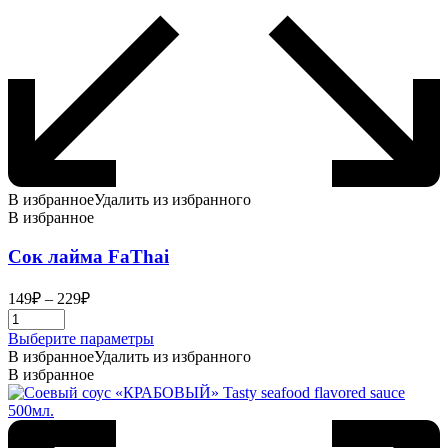
В избранное
Удалить из избранного
В избранное
Сок лайма FaThai
Диапазон
149
₽
–
229
₽
цен:
149₽
Этот
Выберите параметры
–
товар
В избранное
Удалить из избранного
229₽
имеет
В избранное
несколько
вариаций.
Опции
можно