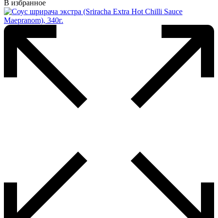
имеет
В избранное
несколько
вариаций.
Опции
можно
выбрать
на
странице
товара.