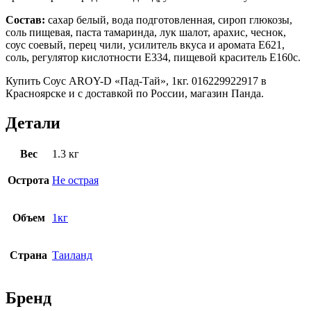
Состав:
сахар белый, вода подготовленная, сироп глюкозы,
соль пищевая, паста тамаринда, лук шалот, арахис, чеснок,
соус соевый, перец чили, усилитель вкуса и аромата Е621,
соль, регулятор кислотности Е334, пищевой краситель Е160с.
Купить Соус AROY-D «Пад-Тай», 1кг. 016229922917 в
Красноярске и с доставкой по России, магазин Панда.
Детали
Вес
1.3 кг
Острота
Не острая
Объем
1кг
Страна
Таиланд
Бренд