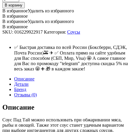
AROY-
В корзину
D
В избранное
Удалить из избранного
"Пад-
В избранное
Тай",
В избранное
Удалить из избранного
1кг.
В избранное
quantity
SKU:
016229922917
Категория:
Соусы
✅ Быстрая доставка по всей России (Боксберри, СДЭК,
Почта России)🚕 ✈ ✅ Оплата прямо на сайте удобным
для Вас способом (СБП, Мир, Visa) 🤩 А самое главное
для Вас по промокоду "telegram" доступна скидка 5% на
весь заказ 🤩 ➕ 🎁 в каждом заказе!
Описание
Детали
Бренд
Отзывы (0)
Описание
Соус Пад Тай можно использовать при обжаривании мяса,
рыбы и овощей. Также этот соус станет удачным вариантом
при выборе ингредиентов для других сложных соусов.