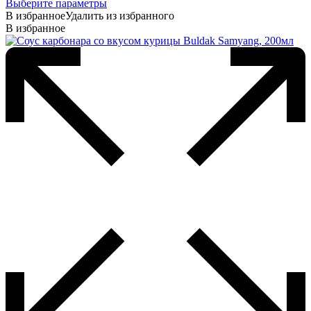
Этот
Выберите параметры
товар
В избранное
Удалить из избранного
имеет
В избранное
несколько
вариаций.
Опции
можно
выбрать
на
странице
товара.