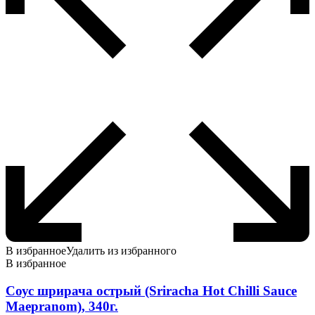
В избранное
Удалить из избранного
В избранное
Соус шрирача острый (Sriracha Hot Chilli Sauce
Maepranom), 340г.