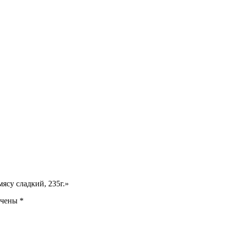
ясу сладкий, 235г.»
ечены
*