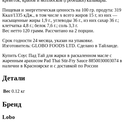
креветок, крабов и моллюсков (гребешки) кальмары.
Пищевая и энергетическая ценность на 100 гр. продута: 319
Ккал/1335 кДж., в том числе х всего жиров 15 г, из них —
насыщенные жиры 1,9 г., углеводы 36 г., из них сахар 36 г.;
клетчатка 4,8 г.; белок 7,6 г.; соль 3,3 г.
Вес нетто 120 грамм. Рассчитано на 2 порции.
Срок годности 24 месяца, указан на упаковке.
Изготовитель: GLOBO FOODS LTD. Сделано в Тайланде.
Купить Соус Пад Тай для жарки в раскаленном масле с
жаренным арахисом Pad Thai Stir-Fry Sauce 8850030003074 в
наличии в Красноярске и с доставкой по России
Детали
Вес
0.12 кг
Бренд
Lobo