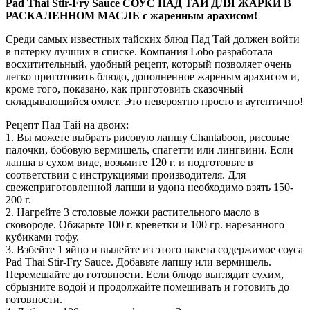
Pad Thai Stir-Fry Sauce СОУС ПАД ТАЙ ДЛЯ ЖАРКИ В
РАСКАЛЕННОМ МАСЛЕ с жаренным арахисом!
Среди самых известных тайских блюд Пад Тай должен войти
в пятерку лучших в списке. Компания Lobo разработала
восхитительный, удобный рецепт, который позволяет очень
легко приготовить блюдо, дополненное жареным арахисом и,
кроме того, показано, как приготовить сказочный
складывающийся омлет. Это невероятно просто и аутентично!
Рецепт Пад Тай на двоих:
1. Вы можете выбрать рисовую лапшу Chantaboon, рисовые
палочки, бобовую вермишель, спагетти или лингвини. Если
лапша в сухом виде, возьмите 120 г. и подготовьте в
соответствии с инструкциями производителя. Для
свежеприготовленной лапши и удона необходимо взять 150-
200 г.
2. Нагрейте 3 столовые ложки растительного масло в
сковороде. Обжарьте 100 г. креветки и 100 гр. нарезанного
кубиками тофу.
3. Взбейте 1 яйцо и вылейте из этого пакета содержимое соуса
Pad Thai Stir-Fry Sauce. Добавьте лапшу или вермишель.
Перемешайте до готовности. Если блюдо выглядит сухим,
сбрызните водой и продолжайте помешивать и готовить до
готовности.