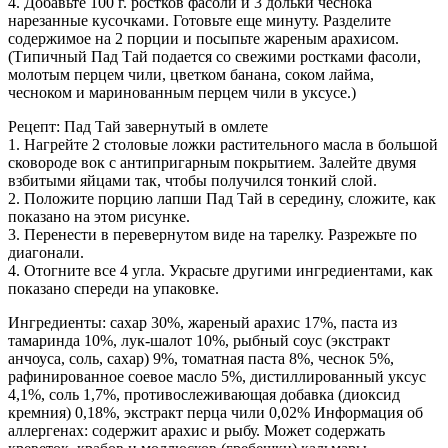
4. Добавьте 100 г. ростков фасоли и 3 дольки чеснока
нарезанные кусочками. Готовьте еще минуту. Разделите
содержимое на 2 порции и посыпьте жареным арахисом.
(Типичный Пад Тай подается со свежими ростками фасоли,
молотым перцем чили, цветком банана, соком лайма,
чесноком и маринованным перцем чили в уксусе.)
Рецепт: Пад Тай завернутый в омлете
1. Нагрейте 2 столовые ложки растительного масла в большой
сковороде вок с антипригарным покрытием. Залейте двумя
взбитыми яйцами так, чтобы получился тонкий слой.
2. Положите порцию лапши Пад Тай в середину, сложите, как
показано на этом рисунке.
3. Перенести в перевернутом виде на тарелку. Разрежьте по
диагонали.
4. Отогните все 4 угла. Украсьте другими ингредиентами, как
показано спереди на упаковке.
Ингредиенты: сахар 30%, жареный арахис 17%, паста из
тамаринда 10%, лук-шалот 10%, рыбный соус (экстракт
анчоуса, соль, сахар) 9%, томатная паста 8%, чеснок 5%,
рафинированное соевое масло 5%, дистиллированный уксус
4,1%, соль 1,7%, противослеживающая добавка (диоксид
кремния) 0,18%, экстракт перца чили 0,02% Информация об
аллергенах: содержит арахис и рыбу. Может содержать