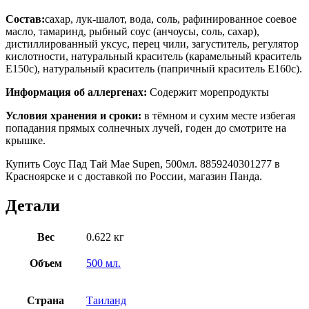
Состав:
сахар, лук-шалот, вода, соль, рафинированное соевое
масло, тамаринд, рыбный соус (анчоусы, соль, сахар),
дистиллированный уксус, перец чили, загуститель, регулятор
кислотности, натуральный краситель (карамельный краситель
Е150с), натуральный краситель (папричный краситель Е160с).
Информация об аллергенах:
Содержит морепродукты
Условия хранения и сроки:
в тёмном и сухим месте избегая
попадания прямых солнечных лучей, годен до смотрите на
крышке.
Купить Соус Пад Тай Mae Supen, 500мл. 8859240301277 в
Красноярске и с доставкой по России, магазин Панда.
Детали
Вес
0.622 кг
Объем
500 мл.
Страна
Таиланд