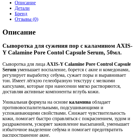
Описание
Детали
Бренд
Отзывы (0)
Описание
Сыворотка для сужения пор с каламином AXIS-
Y Calamine Pore Contol Capsule Serum, 50мл.
Сыворотка для лица
AXIS-Y Calamine Pore Control Capsule
Serum
уменьшает воспаление, борется с акне и комедонами,
регулирует выработку себума, сужает поры и выравнивает
тон. Имеет лёгкую гелеобразную текстуру с мелкими
капсулами, которые при нанесении мягко растворяются,
доставляя активные компоненты вглубь кожи.
Уникальная формула на основе
каламина
обладает
противовоспалительными, подсушивающими и
успокаивающими свойствами. Снижает чувствительность
кожи, помогает быстро справляться с покраснением, зудом и
раздражением, ускоряет заживление высыпаний, уменьшает
избыточное выделение себума и помогает предотвратить
распространение акне.