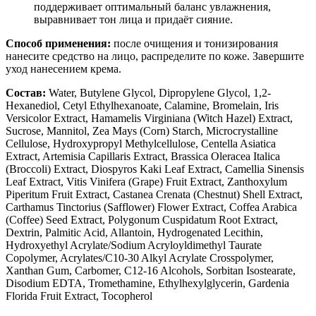
поддерживает оптимальный баланс увлажнения,
выравнивает тон лица и придаёт сияние.
Способ применения:
после очищения и тонизирования
нанесите средство на лицо, распределите по коже. Завершите
уход нанесением крема.
Состав:
Water, Butylene Glycol, Dipropylene Glycol, 1,2-
Hexanediol, Cetyl Ethylhexanoate, Calamine, Bromelain, Iris
Versicolor Extract, Hamamelis Virginiana (Witch Hazel) Extract,
Sucrose, Mannitol, Zea Mays (Corn) Starch, Microcrystalline
Cellulose, Hydroxypropyl Methylcellulose, Centella Asiatica
Extract, Artemisia Capillaris Extract, Brassica Oleracea Italica
(Broccoli) Extract, Diospyros Kaki Leaf Extract, Camellia Sinensis
Leaf Extract, Vitis Vinifera (Grape) Fruit Extract, Zanthoxylum
Piperitum Fruit Extract, Castanea Crenata (Chestnut) Shell Extract,
Carthamus Tinctorius (Safflower) Flower Extract, Coffea Arabica
(Coffee) Seed Extract, Polygonum Cuspidatum Root Extract,
Dextrin, Palmitic Acid, Allantoin, Hydrogenated Lecithin,
Hydroxyethyl Acrylate/Sodium Acryloyldimethyl Taurate
Copolymer, Acrylates/C10-30 Alkyl Acrylate Crosspolymer,
Xanthan Gum, Carbomer, C12-16 Alcohols, Sorbitan Isostearate,
Disodium EDTA, Tromethamine, Ethylhexylglycerin, Gardenia
Florida Fruit Extract, Tocopherol