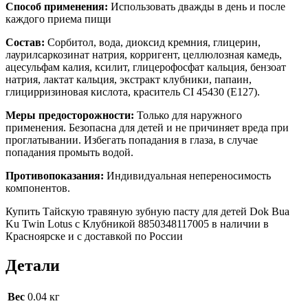
Способ применения:
Использовать дважды в день и после
каждого приема пищи
Состав:
Сорбитол, вода, диоксид кремния, глицерин,
лаурилсаркозинат натрия, корригент, целлюлозная камедь,
ацесульфам калия, ксилит, глицерофосфат кальция, бензоат
натрия, лактат кальция, экстракт клубники, папаин,
глицирризиновая кислота, краситель CI 45430 (E127).
Меры предосторожности:
Только для наружного
применения. Безопасна для детей и не причиняет вреда при
проглатывании. Избегать попадания в глаза, в случае
попадания промыть водой.
Противопоказания:
Индивидуальная непереносимость
компонентов.
Купить Тайскую травяную зубную пасту для детей Dok Bua
Ku Twin Lotus с Клубникой 8850348117005 в наличии в
Красноярске и с доставкой по России
Детали
Вес
0.04 кг