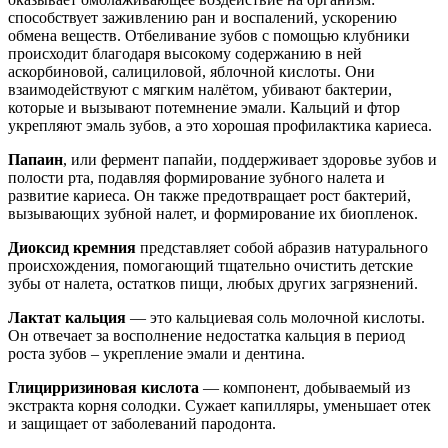
способствует заживлению ран и воспалений, ускорению
обмена веществ. Отбеливание зубов с помощью клубники
происходит благодаря высокому содержанию в ней
аскорбиновой, салициловой, яблочной кислоты. Они
взаимодействуют с мягким налётом, убивают бактерии,
которые и вызывают потемнение эмали. Кальций и фтор
укрепляют эмаль зубов, а это хорошая профилактика кариеса.
Папаин
, или фермент папайи, поддерживает здоровье зубов и
полости рта, подавляя формирование зубного налета и
развитие кариеса. Он также предотвращает рост бактерий,
вызывающих зубной налет, и формирование их биопленок.
Диоксид кремния
представляет собой абразив натурального
происхождения, помогающий тщательно очистить детские
зубы от налета, остатков пищи, любых других загрязнений.
Лактат кальция
— это кальциевая соль молочной кислоты.
Он отвечает за восполнение недостатка кальция в период
роста зубов – укрепление эмали и дентина.
Глицирризиновая кислота
— компонент, добываемый из
экстракта корня солодки. Сужает капилляры, уменьшает отек
и защищает от заболеваний пародонта.