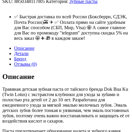
SKU:
8850348117005
Категория:
Зубные пасты
✅ Быстрая доставка по всей России (Боксберри, СДЭК,
Почта России)🚕 ✈ ✅ Оплата прямо на сайте удобным
для Вас способом (СБП, Мир, Visa) 🤩 А самое главное
для Вас по промокоду "telegram" доступна скидка 5% на
весь заказ 🤩 ➕ 🎁 в каждом заказе!
Описание
Детали
Бренд
Отзывы (0)
Описание
Травяная детская зубная паста от тайского бренда Dok Bua Ku
(Twin Lotus) с экстрактом клубники для ухода за зубами и
полостью рта детей от 2 до 10 лет. Разработана для
ежедневного ухода за мягкой эмалью молочных зубов. Эмаль
детских зубов более тонкая и уязвимая, чем эмаль постоянных
зубов, поэтому очень важно восстанавливать и защищать её от
воздействия кислот и сахаров.
Паста предотвращает образование налета и зубного камня,