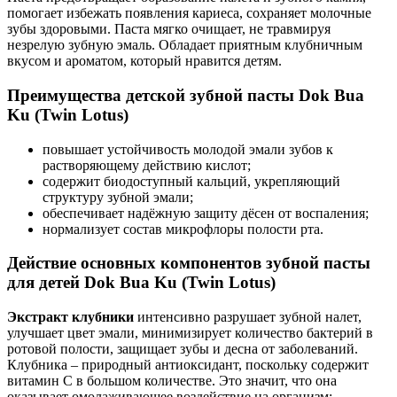
помогает избежать появления кариеса, сохраняет молочные
зубы здоровыми. Паста мягко очищает, не травмируя
незрелую зубную эмаль. Обладает приятным клубничным
вкусом и ароматом, который нравится детям.
Преимущества детской зубной пасты Dok Bua
Ku (Twin Lotus)
повышает устойчивость молодой эмали зубов к
растворяющему действию кислот;
содержит биодоступный кальций, укрепляющий
структуру зубной эмали;
обеспечивает надёжную защиту дёсен от воспаления;
нормализует состав микрофлоры полости рта.
Действие основных компонентов зубной пасты
для детей Dok Bua Ku (Twin Lotus)
Экстракт клубники
интенсивно разрушает зубной налет,
улучшает цвет эмали, минимизирует количество бактерий в
ротовой полости, защищает зубы и десна от заболеваний.
Клубника – природный антиоксидант, поскольку содержит
витамин С в большом количестве. Это значит, что она
оказывает омолаживающее воздействие на организм: