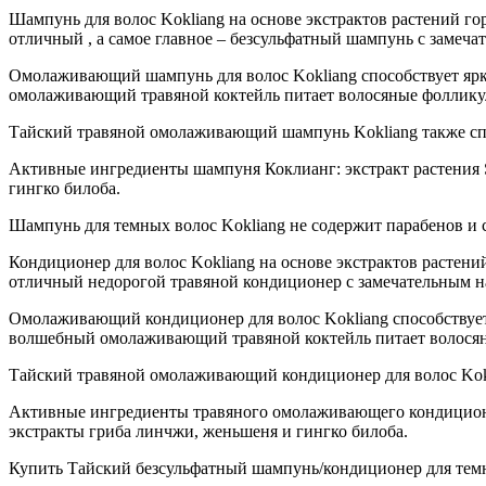
Шампунь для волос Kokliang на основе экстрактов растений го
отличный , а самое главное – безсульфатный шампунь с замеч
Омолаживающий шампунь для волос Kokliang способствует ярк
омолаживающий травяной коктейль питает волосяные фолликулы
Тайский травяной омолаживающий шампунь Kokliang также спос
Активные ингредиенты шампуня Коклианг: экстракт растения 
гингко билоба.
Шампунь для темных волос Kokliang не содержит парабенов и 
Кондиционер для волос Kokliang на основе экстрактов растени
отличный недорогой травяной кондиционер с замечательным н
Омолаживающий кондиционер для волос Kokliang способствует 
волшебный омолаживающий травяной коктейль питает волосяны
Тайский травяной омолаживающий кондиционер для волос Kokli
Активные ингредиенты травяного омолаживающего кондиционер
экстракты гриба линчжи, женьшеня и гингко билоба.
Купить Тайский безсульфатный шампунь/кондиционер для темных