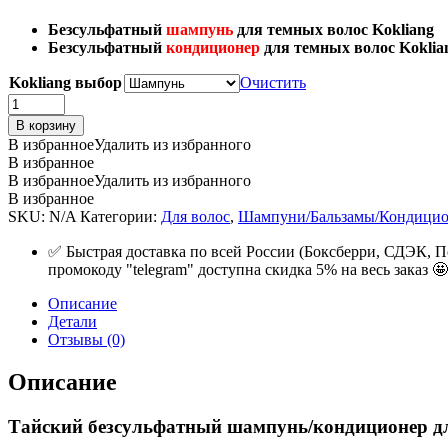
Безсульфатный
шампунь
для темных волос Kokliang
Безсульфатный
кондиционер
для темных волос Kokli
Kokliang выбор
Очистить
Тайский
безсульфатный
В корзину
шампунь/
В избранное
Удалить из избранного
кондиционер
В избранное
для
В избранное
Удалить из избранного
темных
В избранное
волос
SKU:
N/A
Категории:
Для волос
,
Шампуни/Бальзамы/Кондици
Коклианг
(Kokliang),
✅ Быстрая доставка по всей России (Боксберри, СДЭК, П
200мл.
промокоду "telegram" доступна скидка 5% на весь заказ 🤩
quantity
Описание
Детали
Отзывы (0)
Описание
Тайский безсульфатный шампунь/кондиционер для