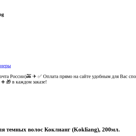
ang
онеры
очта России)🚕 ✈ ✅ Оплата прямо на сайте удобным для Вас спос
 ➕ 🎁 в каждом заказе!
 темных волос Коклианг (Kokliang), 200мл.