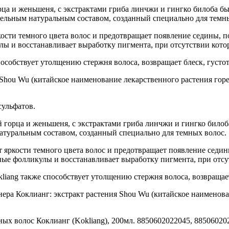
рца и женьшеня, с экстрактами гриба линчжи и гингко билоба бы
ательным натуральным составом, созданный специально для темн
ости темного цвета волос и предотвращает появление седины, 
 и восстанавливает выработку пигмента, при отсутствии котор
обствует утолщению стержня волоса, возвращает блеск, густот
Shou Wu (китайское наименование лекарственного растения гор
сульфатов.
й горца и женьшеня, с экстрактами гриба линчжи и гингко билоб
атуральным составом, созданный специально для темных волос.
яркости темного цвета волос и предотвращает появление седин
е фолликулы и восстанавливает выработку пигмента, при отсутс
ang также способствует утолщению стержня волоса, возвращает 
а Коклианг: экстракт растения Shou Wu (китайское наименован
 волос Коклианг (Kokliang), 200мл. 8850602022045, 8850602022