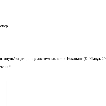
ионер
шампунь/кондиционер для темных волос Коклианг (Kokliang), 20
ечены
*