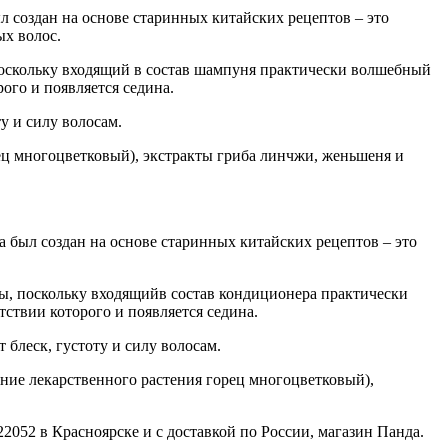
л создан на основе старинных китайских рецептов – это
ых волос.
поскольку входящий в состав шампуня практически волшебный
ого и появляется седина.
у и силу волосам.
ец многоцветковый), экстракты гриба линчжи, женьшеня и
а был создан на основе старинных китайских рецептов – это
ы, поскольку входящийв состав кондиционера практически
твии которого и появляется седина.
блеск, густоту и силу волосам.
ие лекарственного растения горец многоцветковый),
052 в Красноярске и с доставкой по России, магазин Панда.