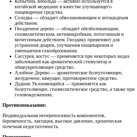
Копытень Зибольда — активно используется в
китайской медицине в качестве улучшающего
пищеварение средства.
Солодка — обладает обволакивающим и антацидным
действием.
Гвоздичное дерево — обладает обезболивающим,
спазмолитическим, антимикробным, потогонным и
мочегонным действием. Гвоздику применяют для
устранения диареи, улучшения пищеварения и
уменьшения газообразования.
Сассурея, костус — применяется при некоторых видах
заболеваний как ароматический стимулятор и
общеукрепляющее средство.
Алойное Дерево — ароматическое болеутоляющее,
желудочное, вяжущее, противорвотное средство.
Дудник Уклоняющийся — применяется как
болеутоляющее, спазмолитическое средство, а также при
головокружениях.
Противопоказания:
Индивидуальная непереносимость компонентов,
беременность, лактация, высокое давление, хроническая
почечная недостаточность.
Применение: