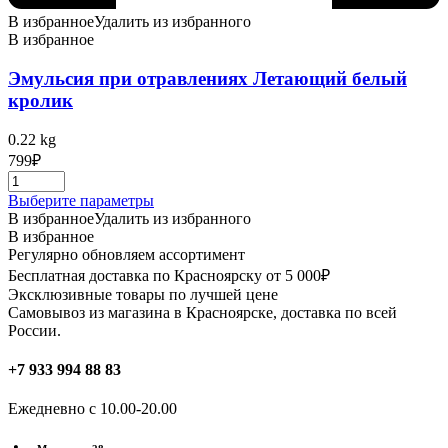
В избранное
Удалить из избранного
В избранное
Эмульсия при отравлениях Летающий белый
кролик
0.22 kg
799
₽
Этот
Выберите параметры
товар
В избранное
Удалить из избранного
имеет
В избранное
несколько
Регулярно обновляем ассортимент
вариаций.
Бесплатная доставка по Красноярску от 5 000₽
Опции
Эксклюзивные товары по лучшей цене
можно
Самовывоз из магазина в Красноярске, доставка по всей
выбрать
России.
на
странице
+7 933 994 88 83
товара.
Ежедневно с 10.00-20.00