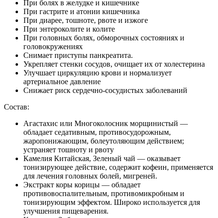
При болях в желудке и кишечнике
При гастрите и атонии кишечника
При диарее, тошноте, рвоте и изжоге
При энтероколите и колите
При головных болях, обморочных состояниях и
головокружениях
Снимает приступы панкреатита.
Укрепляет стенки сосудов, очищает их от холестерина
Улучшает циркуляцию крови и нормализует
артериальное давление
Снижает риск сердечно-сосудистых заболеваний
Состав:
Агастахис или Многоколосник морщинистый —
обладает седативным, противосудорожным,
жаропонижающим, болеутоляющим действием;
устраняет тошноту и рвоту
Камелия Китайская, Зеленый чай — оказывает
тонизирующее действие, содержит кофеин, применяется
для лечения головных болей, мигреней.
Экстракт коры корицы — обладает
противовоспалительным, противомикробным и
тонизирующим эффектом. Широко используется для
улучшения пищеварения.