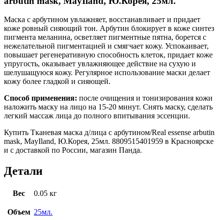
arbutin mask, MayIland, Ю.Корея, 25мл.
Маска с арбутином увлажняет, восстанавливает и придает
коже ровный сияющий тон. Арбутин блокирует в коже синтез
пигмента меланина, осветляет пигментные пятна, борется с
нежелательной пигментацией и смягчает кожу. Успокаивает,
повышает регенеративную способность клеток, придает коже
упругость, оказывает увлажняющее действие на сухую и
шелушащуюся кожу. Регулярное использование маски делает
кожу более гладкой и сияющей.
Способ применения:
после очищения и тонизирования кожи
наложить маску на лицо на 15-20 минут. Снять маску, сделать
легкий массаж лица до полного впитывания эссенции.
Купить Тканевая маска д/лица с арбутином/Real essense arbutin
mask, MayIland, Ю.Корея, 25мл. 8809515401959 в Красноярске
и с доставкой по России, магазин Панда.
Детали
Вес
0.05 кг
Объем
25мл.