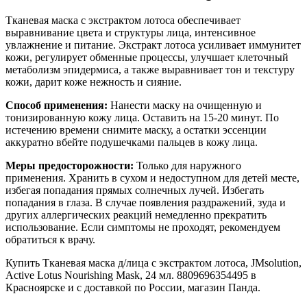
Тканевая маска с экстрактом лотоса обеспечивает
выравнивание цвета и структуры лица, интенсивное
увлажнение и питание. Экстракт лотоса усиливает иммунитет
кожи, регулирует обменные процессы, улучшает клеточный
метаболизм эпидермиса, а также выравнивает тон и текстуру
кожи, дарит коже нежность и сияние.
Способ применения:
Нанести маску на очищенную и
тонизированную кожу лица. Оставить на 15-20 минут. По
истечению времени снимите маску, а остатки эссенции
аккуратно вбейте подушечками пальцев в кожу лица.
Меры предосторожности:
Только для наружного
применения.
Хранить в сухом и недоступном для детей месте,
избегая попадания прямых солнечных лучей. Избегать
попадания в глаза. В случае появления раздражений, зуда и
других аллергических реакций немедленно прекратить
использование. Если симптомы не проходят, рекомендуем
обратиться к врачу.
Купить Тканевая маска д/лица с экстрактом лотоса, JMsolution,
Active Lotus Nourishing Mask, 24 мл. 8809696354495 в
Красноярске и с доставкой по России, магазин Панда.