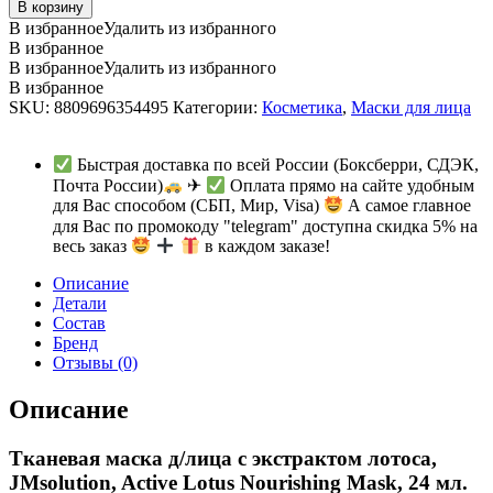
маска
В корзину
д/
В избранное
Удалить из избранного
лица
В избранное
с
В избранное
Удалить из избранного
экстрактом
В избранное
лотоса,
SKU:
8809696354495
Категории:
Косметика
,
Маски для лица
JMsolution,
Active
Lotus
Быстрая доставка по всей России (Боксберри, СДЭК,
Nourishing
Почта России)
✈
Оплата прямо на сайте удобным
Mask,
для Вас способом (СБП, Мир, Visa)
А самое главное
24
для Вас по промокоду "telegram" доступна скидка 5% на
мл.
весь заказ
в каждом заказе!
quantity
Описание
Детали
Состав
Бренд
Отзывы (0)
Описание
Тканевая маска д/лица с экстрактом лотоса,
JMsolution, Active Lotus Nourishing Mask, 24 мл.