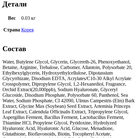
Детали
Вес
0.03 кг
Страна
Корея
Состав
Water, Butylene Glycol, Glycerin, Glycereth-26, Phenoxyethanol,
Betaine, Arginine, Trehalose, Carbomer, Allantoin, Polysorbate 20,
Ethylhexylglycerin, Hydroxyethylcellulose, Dipotassium
Glycyrrhizate, Disodium EDTA, Acrylates/C10-30 Alkyl Acrylate
Crosspolymer, Dipropylene Glycol, 1,2-Hexanediol, Fragrance,
Orchid Extract(20,000ppb), Sodium Hyaluronate, Glyceryl
Glucoside, Disodium Phosphate, Polysorbate 60, Panthenol, Sea
Water, Sodium Phosphate, CI 42090, Ulmus Campestris (Elm) Bark
Extract, Glycine Max (Soybean) Seed Extract, Artemisia Princeps
Leaf Extract, Calendula Officinalis Extract, Tripropylene Glycol,
Aspergillus Ferment, Bacillus Ferment, Lactobacillus Ferment,
Thiamine HCl, Propylene Glycol, Pyridoxine, Hydrolyzed
Hyaluronic Acid, Hyaluronic Acid, Glucose, Menadione,
Glutathione, Bioflavonoids, Biotin, Tocopheryl Acetate,