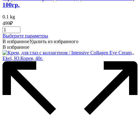
100гр.
0.1 kg
499
₽
Этот
Выберите параметры
товар
В избранное
Удалить из избранного
имеет
В избранное
несколько
вариаций.
Опции
можно
выбрать
на
странице
товара.