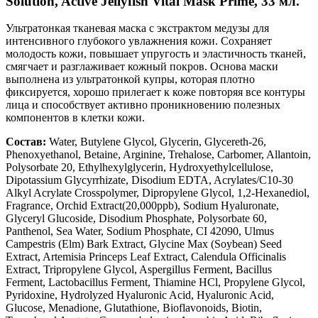
Solution, Active Jellyfish Vital Mask Prime, 33 мл.
Ультратонкая тканевая маска с экстрактом медузы для
интенсивного глубокого увлажнения кожи. Сохраняет
молодость кожи, повышает упругость и эластичность тканей,
смягчает и разглаживает кожный покров. Основа маски
выполнена из ультратонкой купры, которая плотно
фиксируется, хорошо прилегает к коже повторяя все контуры
лица и способствует активно проникновению полезных
компонентов в клетки кожи.
Состав:
Water, Butylene Glycol, Glycerin, Glycereth-26,
Phenoxyethanol, Betaine, Arginine, Trehalose, Carbomer, Allantoin,
Polysorbate 20, Ethylhexylglycerin, Hydroxyethylcellulose,
Dipotassium Glycyrrhizate, Disodium EDTA, Acrylates/C10-30
Alkyl Acrylate Crosspolymer, Dipropylene Glycol, 1,2-Hexanediol,
Fragrance, Orchid Extract(20,000ppb), Sodium Hyaluronate,
Glyceryl Glucoside, Disodium Phosphate, Polysorbate 60,
Panthenol, Sea Water, Sodium Phosphate, CI 42090, Ulmus
Campestris (Elm) Bark Extract, Glycine Max (Soybean) Seed
Extract, Artemisia Princeps Leaf Extract, Calendula Officinalis
Extract, Tripropylene Glycol, Aspergillus Ferment, Bacillus
Ferment, Lactobacillus Ferment, Thiamine HCl, Propylene Glycol,
Pyridoxine, Hydrolyzed Hyaluronic Acid, Hyaluronic Acid,
Glucose, Menadione, Glutathione, Bioflavonoids, Biotin,