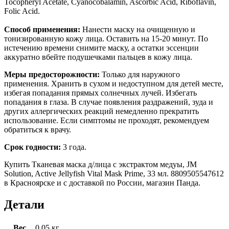
Tocopheryl Acetate, Cyanocobalamin, Ascorbic Acid, Riboflavin,
Folic Acid.
Способ применения:
Нанести маску на очищенную и
тонизированную кожу лица. Оставить на 15-20 минут. По
истечению времени снимите маску, а остатки эссенции
аккуратно вбейте подушечками пальцев в кожу лица.
Меры предосторожности:
Только для наружного
применения.
Хранить в сухом и недоступном для детей месте,
избегая попадания прямых солнечных лучей. Избегать
попадания в глаза. В случае появления раздражений, зуда и
других аллергических реакций немедленно прекратить
использование. Если симптомы не проходят, рекомендуем
обратиться к врачу.
Срок годности:
3 года.
Купить Тканевая маска д/лица с экстрактом медуы, JM
Solution, Active Jellyfish Vital Mask Prime, 33 мл. 8809505547612
в Красноярске и с доставкой по России, магазин Панда.
Детали
Вес
0.05 кг