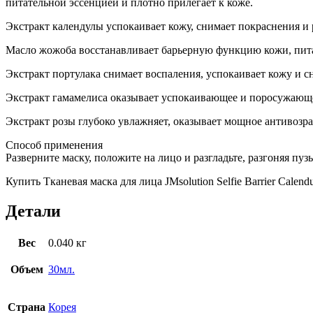
питательной эссенцией и плотно прилегает к коже.
Экстракт календулы успокаивает кожу, снимает покраснения и 
Масло жожоба восстанавливает барьерную функцию кожи, питае
Экстракт портулака снимает воспаления, успокаивает кожу и сн
Экстракт гамамелиса оказывает успокаивающее и поросужающее
Экстракт розы глубоко увлажняет, оказывает мощное антивозра
Способ применения
Разверните маску, положите на лицо и разгладьте, разгоняя пуз
Купить Тканевая маска для лица JMsolution Selfie Barrier Cale
Детали
Вес
0.040 кг
Объем
30мл.
Страна
Корея