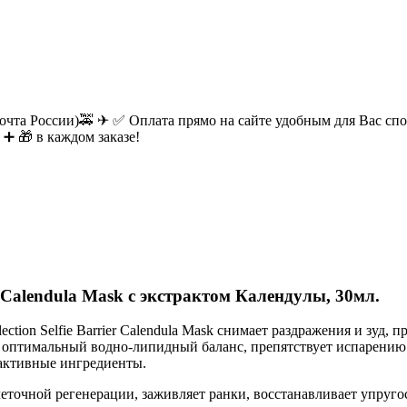
очта России)🚕 ✈ ✅ Оплата прямо на сайте удобным для Вас спос
 ➕ 🎁 в каждом заказе!
r Calendula Mask с экстрактом Календулы, 30мл.
lection Selfie Barrier Calendula Mask снимает раздражения и зуд
 оптимальный водно-липидный баланс, препятствует испарению 
 активные ингредиенты.
леточной регенерации, заживляет ранки, восстанавливает упруго