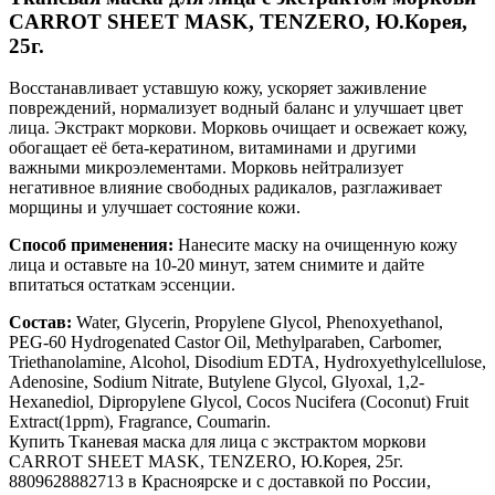
CARROT SHEET MASK, TENZERO, Ю.Корея,
25г.
Восстанавливает уставшую кожу, ускоряет заживление
повреждений, нормализует водный баланс и улучшает цвет
лица. Экстракт моркови. Морковь очищает и освежает кожу,
обогащает её бета-кератином, витаминами и другими
важными микроэлементами. Морковь нейтрализует
негативное влияние свободных радикалов, разглаживает
морщины и улучшает состояние кожи.
Способ применения:
Нанесите маску на очищенную кожу
лица и оставьте на 10-20 минут, затем снимите и дайте
впитаться остаткам эссенции.
Состав:
Water, Glycerin, Propylene Glycol, Phenoxyethanol,
PEG-60 Hydrogenated Castor Oil, Methylparaben, Carbomer,
Triethanolamine, Alcohol, Disodium EDTA, Hydroxyethylcellulose,
Adenosine, Sodium Nitrate, Butylene Glycol, Glyoxal, 1,2-
Hexanediol, Dipropylene Glycol, Cocos Nucifera (Coconut) Fruit
Extract(1ppm), Fragrance, Coumarin.
Купить Тканевая маска для лица с экстрактом моркови
CARROT SHEET MASK, TENZERO, Ю.Корея, 25г.
8809628882713 в Красноярске и с доставкой по России,