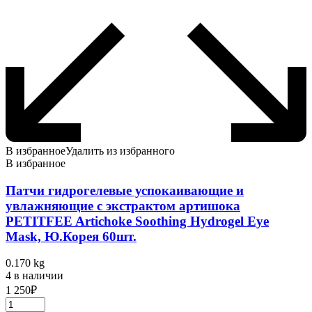
В избранное
Удалить из избранного
В избранное
Патчи гидрогелевые успокаивающие и
увлажняющие с экстрактом артишока
PETITFEE Artichoke Soothing Hydrogel Eye
Mask, Ю.Корея 60шт.
0.170 kg
4 в наличии
1 250
₽