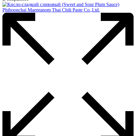
несколько
вариаций.
Опции
можно
выбрать
на
странице
товара.