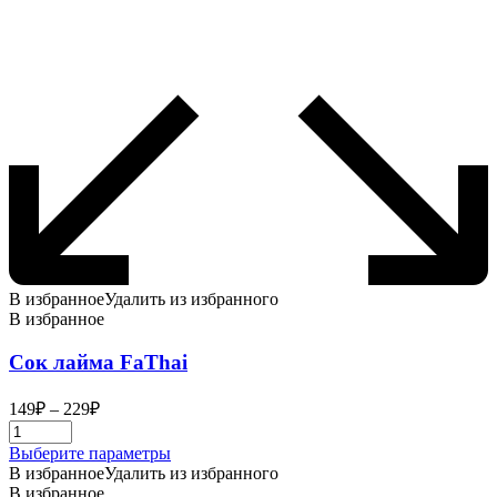
В избранное
Удалить из избранного
В избранное
Сок лайма FaThai
Диапазон
149
₽
–
229
₽
цен:
149₽
Этот
Выберите параметры
–
товар
В избранное
Удалить из избранного
229₽
имеет
В избранное