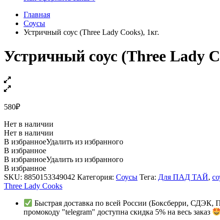
Главная
Соусы
Устричный соус (Three Lady Cooks), 1кг.
Устричный соус (Three Lady Co
580
₽
Нет в наличии
Нет в наличии
В избранное
Удалить из избранного
В избранное
В избранное
Удалить из избранного
В избранное
SKU:
8850153349042
Категория:
Соусы
Тега:
Для ПАД ТАЙ
,
со
Three Lady Cooks
Быстрая доставка по всей России (Боксберри, СДЭК, 
промокоду "telegram" доступна скидка 5% на весь заказ