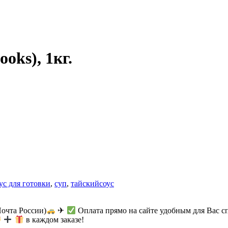
oks), 1кг.
ус для готовки
,
суп
,
тайскийсоус
Почта России)
✈
Оплата прямо на сайте удобным для Вас с
в каждом заказе!