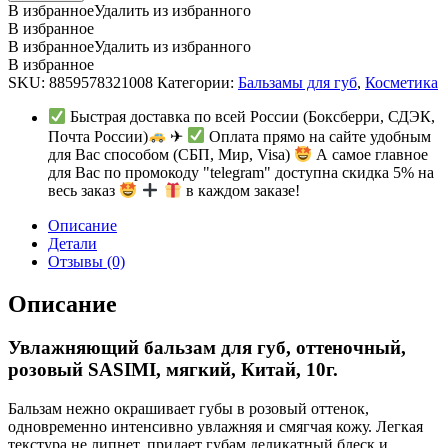
для
В избранное
Удалить из избранного
губ,
В избранное
оттеночный,
В избранное
Удалить из избранного
розовый
В избранное
SASIMI,
SKU:
8859578321008
Категории:
Бальзамы для губ
,
Косметика
мягкий,
Китай,
Быстрая доставка по всей России (Боксберри, СДЭК,
10г.
Почта России)
✈
Оплата прямо на сайте удобным
quantity
для Вас способом (СБП, Мир, Visa)
А самое главное
для Вас по промокоду "telegram" доступна скидка 5% на
весь заказ
в каждом заказе!
Описание
Детали
Отзывы (0)
Описание
Увлажняющий бальзам для губ, оттеночный,
розовый SASIMI, мягкий, Китай, 10г.
Бальзам нежно окрашивает губы в розовый оттенок,
одновременно интенсивно увлажняя и смягчая кожу. Легкая
текстура не липнет, придает губам деликатный блеск и