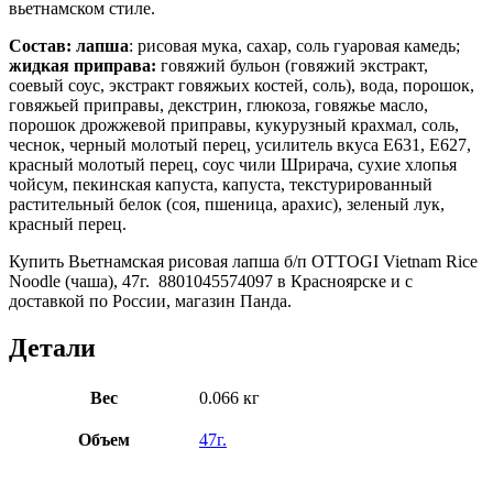
вьетнамском стиле.
Состав:
лапша
: рисовая мука, сахар, соль гуаровая камедь;
жидкая
приправа:
говяжий бульон (говяжий экстракт,
соевый соус, экстракт говяжьих костей, соль), вода, порошок,
говяжьей приправы, декстрин, глюкоза, говяжье масло,
порошок дрожжевой приправы, кукурузный крахмал, соль,
чеснок, черный молотый перец, усилитель вкуса Е631, Е627,
красный молотый перец, соус чили Шрирача, сухие хлопья
чойсум, пекинская капуста, капуста, текстурированный
растительный белок (соя, пшеница, арахис), зеленый лук,
красный перец.
Купить Вьетнамская рисовая лапша б/п OTTOGI Vietnam Rice
Noodle (чаша), 47г. 8801045574097 в Красноярске и с
доставкой по России, магазин Панда.
Детали
Вес
0.066 кг
Объем
47г.