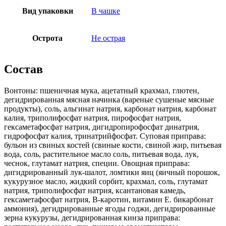
Вид упаковки
В чашке
Острота
Не острая
Состав
Вонтоны: пшеничная мука, ацетатный крахмал, глютен,
дегидрированная мясная начинка (вареные сушеные мясные
продукты), соль, альгинат натрия, карбонат натрия, карбонат
калия, триполифосфат натрия, пирофосфат натрия,
гексаметафосфат натрия, дигидропирофосфат динатрия,
гидрофосфат калия, тринатрийфосфат. Суповая приправа:
бульон из свиных костей (свиные кости, свиной жир, питьевая
вода, соль, растительное масло соль, питьевая вода, лук,
чеснок, глутамат натрия, специи. Овощная приправа:
дигидрированный лук-шалот, ломтики яиц (яичный порошок,
кукурузное масло, жидкий сорбит, крахмал, соль, глутамат
натрия, триполифосфат натрия, ксантановая камедь,
гексаметафосфат натрия, В-каротин, витамин Е. бикарбонат
аммония), дегидрированные ягоды годжи, дегидрированные
зерна кукурузы, дегидрированная кинза приправа: