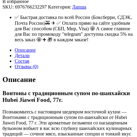
В избранное
SKU:
6976766232297
Категория:
Лапша
✅ Быстрая доставка по всей России (Боксберри, СДЭК,
Почта России)🚕 ✈ ✅ Оплата прямо на сайте удобным
для Вас способом (СБП, Мир, Visa) 🤩 А самое главное
для Вас по промокоду "telegram" доступна скидка 5% на
весь заказ 🤩 ➕ 🎁 в каждом заказе!
Описание
Детали
Состав
Отзывы (0)
Описание
Вонтоны с традиционным супом по-шанхайски
Hubei Jiawei Food, 77г.
Познакомьтесь с настоящим шедевром восточной кухни —
Вонтонами с традиционным супом по-шанхайски от Hubei
Jiawei Food, 77 г. Эти ароматные пельмени со насыщенным
бульоном вобьют в вас всю глубину шанхайских кулинарных
традиций — сочное мясо, изысканные специи и тонкий вкус