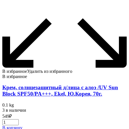
В избранное
Удалить из избранного
В избранное
Крем, солнцезащитный д/лица с алоэ /UV Sun
Block SPF50/PA+++, Ekel, Ю.Корея, 70г.
0.1 kg
3 в наличии
549
₽
В корзину