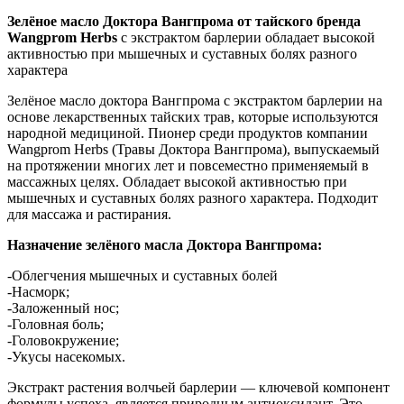
Зелёное масло Доктора Вангпрома от тайского бренда
Wangprom Herbs
с экстрактом барлерии обладает высокой
активностью при мышечных и суставных болях разного
характера
Зелёное масло доктора Вангпрома с экстрактом барлерии на
основе лекарственных тайских трав, которые используются
народной медициной. Пионер среди продуктов компании
Wangprom Herbs (Травы Доктора Вангпрома), выпускаемый
на протяжении многих лет и повсеместно применяемый в
массажных целях. Обладает высокой активностью при
мышечных и суставных болях разного характера. Подходит
для массажа и растирания.
Назначение зелёного масла Доктора Вангпрома:
-Облегчения мышечных и суставных болей
-Насморк;
-Заложенный нос;
-Головная боль;
-Головокружение;
-Укусы насекомых.
Экстракт растения волчьей барлерии — ключевой компонент
формулы успеха, является природным антиоксидант. Это