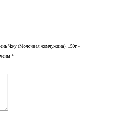
жень Чжу (Молочная жемчужина), 150г.»
ечены
*