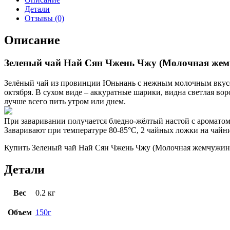
Детали
Отзывы (0)
Описание
Зеленый чай Най Сян Чжень Чжу (Молочная жемч
Зелёный чай из провинции Юньнань с нежным молочным вкусом,
октября. В сухом виде – аккуратные шарики, видна светлая во
лучше всего пить утром или днем.
При заваривании получается бледно-жёлтый настой с аромато
Заваривают при температуре 80-85°C, 2 чайных ложки на чайник
Купить Зеленый чай Най Сян Чжень Чжу (Молочная жемчужина),
Детали
Вес
0.2 кг
Объем
150г